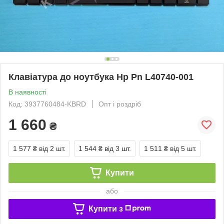
Клавіатура до ноутбука Hp Pn L40740-001
В наявності
Код: 3937760484-KBRD
Опт і роздріб
1 660
₴
1 577 ₴
від 2 шт.
1 544 ₴
від 3 шт.
1 511 ₴
від 5 шт.
Купити
або
Купити з