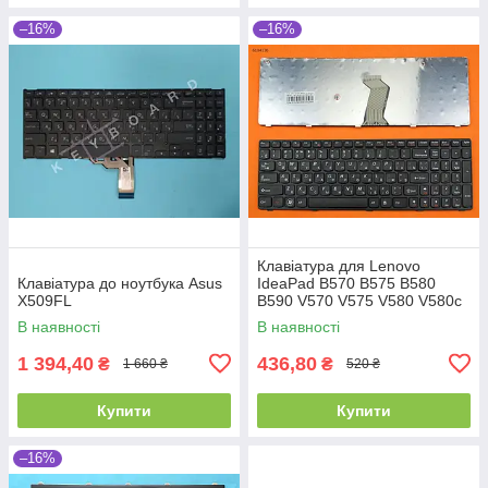
–16%
–16%
Клавіатура для Lenovo
Клавіатура до ноутбука Asus
IdeaPad B570 B575 B580
X509FL
B590 V570 V575 V580 V580c
Z570 Z575, RU, (Black,
В наявності
В наявності
Аналог)
1 394,40
436,80
₴
₴
1 660 ₴
520 ₴
Купити
Купити
–16%