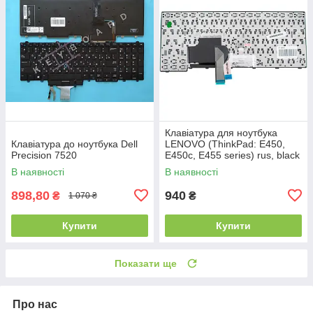
Клавіатура для ноутбука
Клавіатура до ноутбука Dell
LENOVO (ThinkPad: E450,
Precision 7520
E450c, E455 series) rus, black
В наявності
В наявності
898,80
940
₴
₴
1 070 ₴
Купити
Купити
Показати ще
Про нас