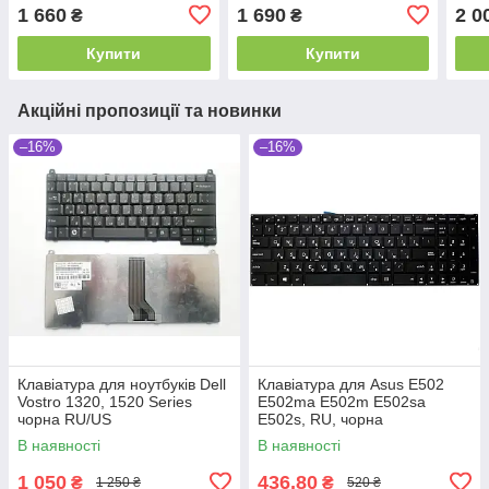
1 660
1 690
2 0
₴
₴
Купити
Купити
Акційні пропозиції та новинки
–16%
–16%
Клавіатура для ноутбуків Dell
Клавіатура для Asus E502
Vostro 1320, 1520 Series
E502ma E502m E502sa
чорна RU/US
E502s, RU, чорна
В наявності
В наявності
1 050
436,80
₴
₴
1 250 ₴
520 ₴