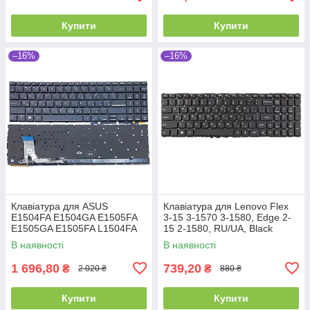
Купити
Купити
–16%
–16%
Клавіатура для ASUS
Клавіатура для Lenovo Flex
E1504FA E1504GA E1505FA
3-15 3-1570 3-1580, Edge 2-
E1505GA E1505FA L1504FA
15 2-1580, RU/UA, Black
L1504GA K3604 K3605 15X
В наявності
В наявності
K3504 M3504 S3504 (RU
Black з
1 696,80
739,20
₴
₴
2 020 ₴
880 ₴
Купити
Купити