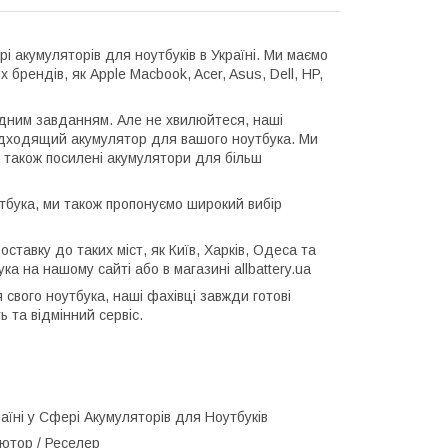
рі акумуляторів для ноутбуків в Україні. Ми маємо
брендів, як Apple Macbook, Acer, Asus, Dell, HP,
адним завданням. Але не хвилюйтеся, наші
ідходящий акумулятор для вашого ноутбука. Ми
 а також посилені акумулятори для більш
тбука, ми також пропонуємо широкий вибір
ставку до таких міст, як Київ, Харків, Одеса та
а на нашому сайті або в магазині allbattery.ua
 свого ноутбука, наші фахівці завжди готові
 та відмінний сервіс.
раїні у Сфері Акумуляторів для Ноутбуків
'ютор / Реселер