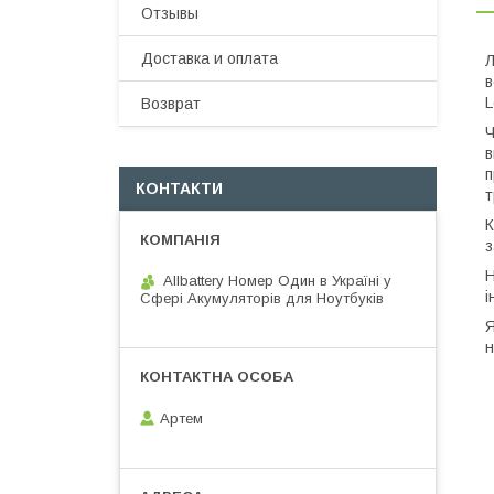
Отзывы
Доставка и оплата
Л
в
L
Возврат
Ч
в
п
КОНТАКТИ
т
К
з
Н
Allbattery Номер Один в Україні у
і
Сфері Акумуляторів для Ноутбуків
Я
н
Артем