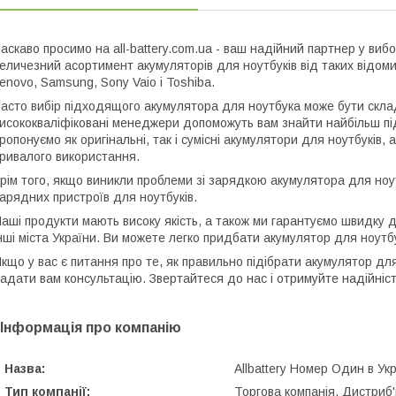
аскаво просимо на all-battery.com.ua - ваш надійний партнер у вибо
еличезний асортимент акумуляторів для ноутбуків від таких відомих 
enovo, Samsung, Sony Vaio і Toshiba.
асто вибір підходящого акумулятора для ноутбука може бути скл
исококваліфіковані менеджери допоможуть вам знайти найбільш п
ропонуємо як оригінальні, так і сумісні акумулятори для ноутбуків,
ривалого використання.
рім того, якщо виникли проблеми зі зарядкою акумулятора для ноу
арядних пристроїв для ноутбуків.
аші продукти мають високу якість, а також ми гарантуємо швидку до
нші міста України. Ви можете легко придбати акумулятор для ноутбук
кщо у вас є питання про те, як правильно підібрати акумулятор для
адати вам консультацію. Звертайтеся до нас і отримуйте надійність
Інформація про компанію
Назва:
Allbattery Номер Один в Ук
Тип компанії:
Торгова компанія, Дистриб