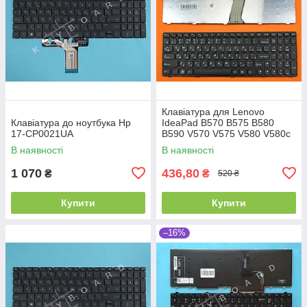
Клавіатура для Lenovo
Клавіатура до ноутбука Hp
IdeaPad B570 B575 B580
17-CP0021UA
B590 V570 V575 V580 V580c
Z570 Z575, RU, (Black,
В наявності
В наявності
Аналог)
1 070
436,80
₴
₴
520 ₴
Купити
Купити
–16%