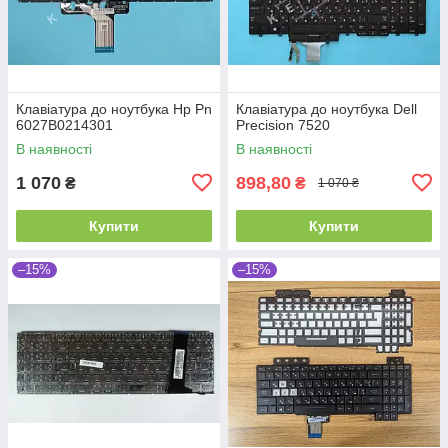
Клавіатура до ноутбука Hp Pn
Клавіатура до ноутбука Dell
6027B0214301
Precision 7520
В наявності
В наявності
1 070
898,80
₴
₴
1 070 ₴
Купити
Купити
–15%
–15%