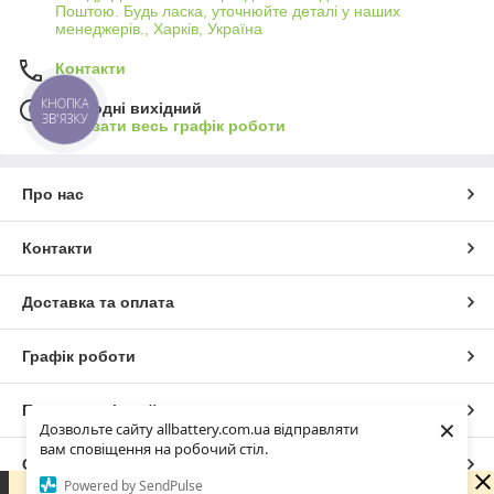
Поштою. Будь ласка, уточнюйте деталі у наших
менеджерів., Харків, Україна
Контакти
КНОПКА
Сьогодні вихідний
ЗВ'ЯЗКУ
Показати весь графік роботи
Про нас
Контакти
Доставка та оплата
Графік роботи
Повна версія сайту
×
Дозвольте сайту allbattery.com.ua відправляти
вам сповіщення на робочий стіл.
Сайт створено на маркетплейсі
Prom.ua
Powered by SendPulse
Зараз у компанії неробочий час. Замовлення та