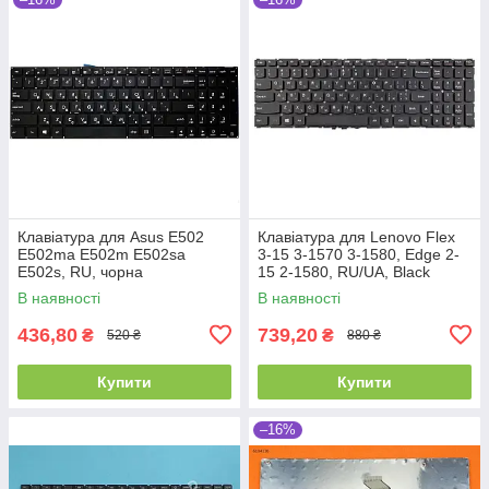
Клавіатура для Asus E502
Клавіатура для Lenovo Flex
E502ma E502m E502sa
3-15 3-1570 3-1580, Edge 2-
E502s, RU, чорна
15 2-1580, RU/UA, Black
В наявності
В наявності
436,80
739,20
₴
₴
520 ₴
880 ₴
Купити
Купити
–16%