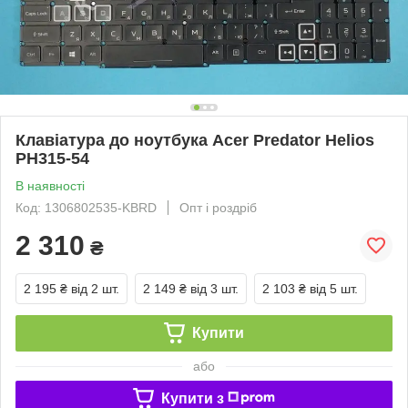
Клавіатура до ноутбука Acer Predator Helios
PH315-54
В наявності
Код: 1306802535-KBRD
Опт і роздріб
2 310
₴
2 195 ₴
від 2 шт.
2 149 ₴
від 3 шт.
2 103 ₴
від 5 шт.
Купити
або
Купити з