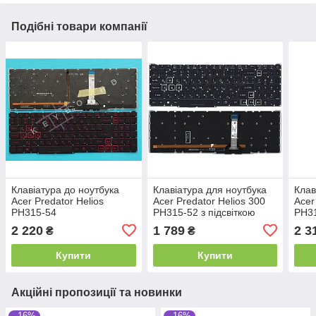
Подібні товари компанії
Клавіатура до ноутбука
Клавіатура для ноутбука
Клав
Acer Predator Helios
Acer Predator Helios 300
Acer
PH315-54
PH315-52 з підсвіткою
PH3
(White Light), Black, (No
2 220
1 789
2 3
₴
₴
Frame), RU. Увага, вузький
шлейф!
Купити
Купити
Акційні пропозиції та новинки
–16%
–16%