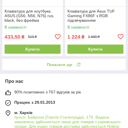
Клавіатура для ноутбука
Клавіатура для Asus TUF
ASUS (G56, N56, N76) rus,
Gaming FX86F з RGB
black, без фрейма
підсвічуванням
В наявності
В наявності
433,50
1 224
₴
₴
510 ₴
1 440 ₴
Купити
Купити
Показати ще
Про нас
90% позитивних з 767 відгуків за рік
Працює з 29.01.2013
м. Харків
просп. Байрона (Героїв Сталінграда), 179. Видача
замовлень здійснюється лише для товарів з харківського
складу. Для інших товарів доставка здійснюється Новою