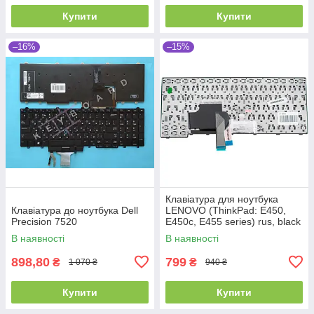
Купити
Купити
–16%
–15%
Клавіатура для ноутбука
Клавіатура до ноутбука Dell
LENOVO (ThinkPad: E450,
Precision 7520
E450c, E455 series) rus, black
В наявності
В наявності
898,80
799
₴
₴
1 070 ₴
940 ₴
Купити
Купити