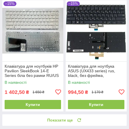
–15%
–15%
Клавіатура для ноутбуків HP
Клавіатура для ноутбука
Pavilion SleekBook 14-E
ASUS (UX433 series) rus,
Series біла без рамки RU/US
black, без фрейма,
підсвічування клавіш
В наявності
В наявності
1 402,50
994,50
₴
₴
1 650 ₴
1 170 ₴
Купити
Купити
Показати ще