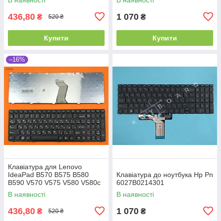
436,80
1 070
₴
₴
520 ₴
Купити
Купити
–16%
Клавіатура для Lenovo
IdeaPad B570 B575 B580
Клавіатура до ноутбука Hp Pn
B590 V570 V575 V580 V580c
6027B0214301
Z570 Z575, RU, (Black,
В наявності
В наявності
Аналог)
436,80
1 070
₴
₴
520 ₴