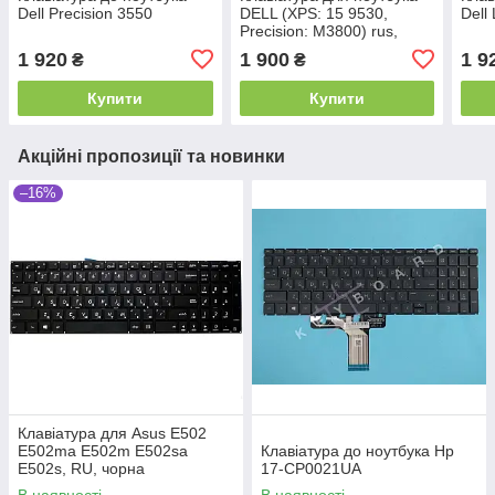
Dell Precision 3550
DELL (XPS: 15 9530,
Dell
Precision: M3800) rus,
black, без фрейма,
1 920
1 900
1 9
₴
₴
підсвічування клавіш
Купити
Купити
Акційні пропозиції та новинки
–16%
Клавіатура для Asus E502
E502ma E502m E502sa
Клавіатура до ноутбука Hp
E502s, RU, чорна
17-CP0021UA
В наявності
В наявності