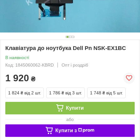
Клавіатура до ноутбука Dell Pn NSK-EX1BC
В наявності
Код: 1845060062-KBRD
Опт і роздріб
1 920
₴
1 824 ₴
від 2 шт.
1 786 ₴
від 3 шт.
1 748 ₴
від 5 шт.
Купити
або
Купити з