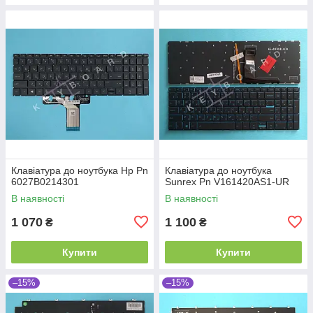
Клавіатура до ноутбука Hp Pn
Клавіатура до ноутбука
6027B0214301
Sunrex Pn V161420AS1-UR
В наявності
В наявності
1 070
1 100
₴
₴
Купити
Купити
–15%
–15%