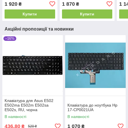
1 920
1 870
1 1
₴
₴
Купити
Купити
Акційні пропозиції та новинки
–16%
Клавіатура для Asus E502
E502ma E502m E502sa
Клавіатура до ноутбука Hp
E502s, RU, чорна
17-CP0021UA
В наявності
В наявності
436,80
1 070
₴
₴
520 ₴