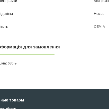
олір рамки
Без рамк
ідсвітка
Немає
кість
OEM-A
нформація для замовлення
іна:
680 ₴
рные товары
 ноутбукам