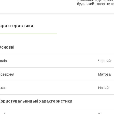
будь-який товар не п
арактеристики
Основні
олір
Чорний
оверхня
Матова
Стан
Новий
Користувальницькі характеристики