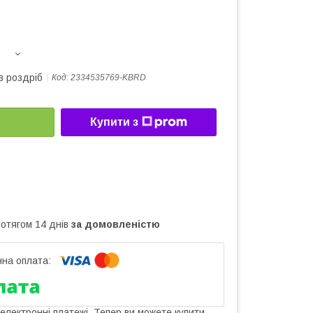
в роздріб
Код:
2334535769-KBRD
Купити з
ротягом 14 днів
за домовленістю
 електронні платежі. Тепер ви можете купити