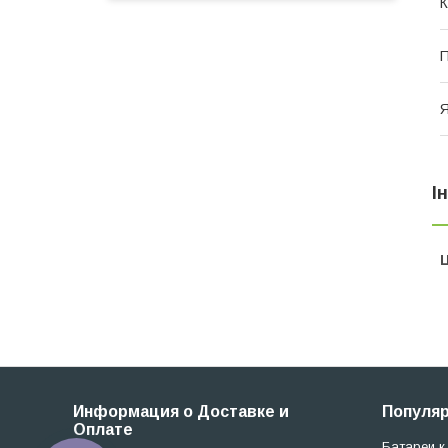
К
П
Я
І
Ц
Информация о Доставке и
Популя
Оплате
Батареи к