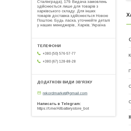
Сталінграда), 179. Видача замовлень
здійснюється лише для товарів з
харківського складу. Для інших
Х
товарів доставка здійснюється Новою
Поштою. Будь ласка, уточнюйте деталі
у наших менеджерів., Харків, Україна
+380 (50) 576-57-77
К
+380 (67) 128-88-28
П
rekordmarket@gmail.com
С
Написать в Telegram
https://t.me/Allbatterystore_bot