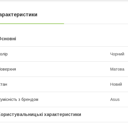
арактеристики
Основні
олір
Чорний
оверхня
Матова
Стан
Новий
умісність з брендом
Asus
Користувальницькі характеристики