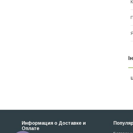
К
П
Я
І
Ц
Информация о Доставке и
Популя
Оплате