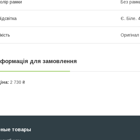
олір рамки
Без рамк
ідсвітка
Є. Білe. 
кість
Оригінал
нформація для замовлення
іна:
2 730 ₴
рные товары