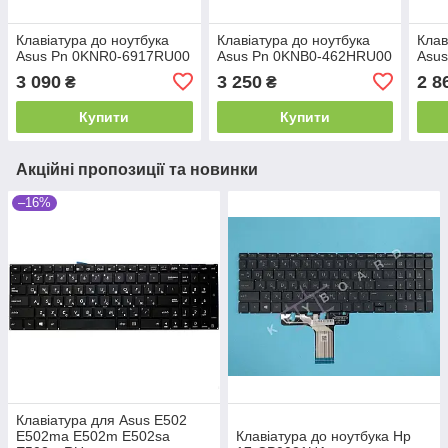
Клавіатура до ноутбука
Клавіатура до ноутбука
Клав
Asus Pn 0KNR0-6917RU00
Asus Pn 0KNB0-462HRU00
Asu
3 090
3 250
2 8
₴
₴
Купити
Купити
Акційні пропозиції та новинки
–16%
Клавіатура для Asus E502
E502ma E502m E502sa
Клавіатура до ноутбука Hp