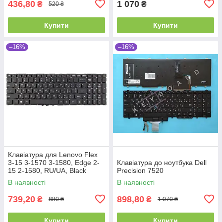
436,80
1 070
₴
₴
520 ₴
Купити
Купити
–16%
–16%
Клавіатура для Lenovo Flex
3-15 3-1570 3-1580, Edge 2-
Клавіатура до ноутбука Dell
15 2-1580, RU/UA, Black
Precision 7520
В наявності
В наявності
739,20
898,80
₴
₴
880 ₴
1 070 ₴
Купити
Купити