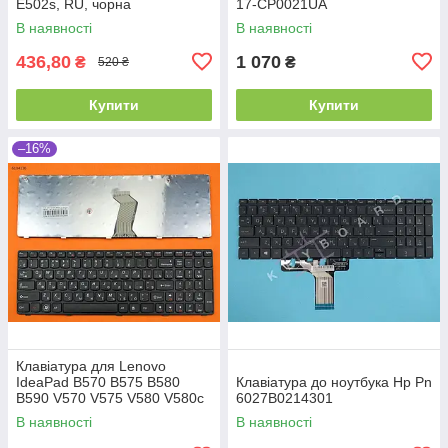
E502s, RU, чорна
17-CP0021UA
В наявності
В наявності
436,80
1 070
₴
₴
520 ₴
Купити
Купити
–16%
Клавіатура для Lenovo
IdeaPad B570 B575 B580
Клавіатура до ноутбука Hp Pn
B590 V570 V575 V580 V580c
6027B0214301
Z570 Z575, RU, (Black,
В наявності
В наявності
Аналог)