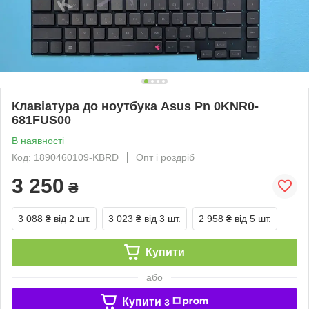
Клавіатура до ноутбука Asus Pn 0KNR0-
681FUS00
В наявності
Код: 1890460109-KBRD
Опт і роздріб
3 250
₴
3 088 ₴
від 2 шт.
3 023 ₴
від 3 шт.
2 958 ₴
від 5 шт.
Купити
або
Купити з