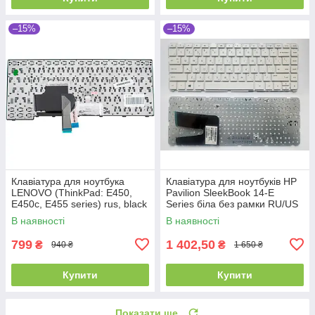
–15%
–15%
Клавіатура для ноутбука
Клавіатура для ноутбуків HP
LENOVO (ThinkPad: E450,
Pavilion SleekBook 14-E
E450c, E455 series) rus, black
Series біла без рамки RU/US
В наявності
В наявності
799
1 402,50
₴
₴
940 ₴
1 650 ₴
Купити
Купити
Показати ще