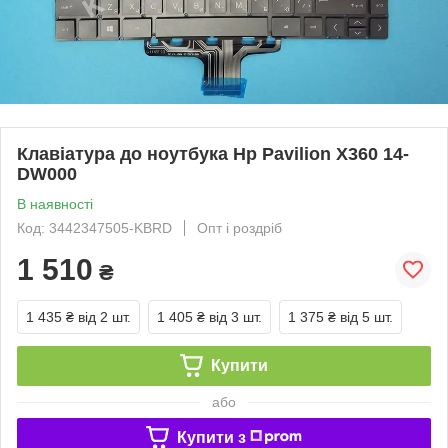
Клавіатура до ноутбука Hp Pavilion X360 14-
DW000
В наявності
Код: 3442347505-KBRD
Опт і роздріб
1 510
₴
1 435 ₴
від 2 шт.
1 405 ₴
від 3 шт.
1 375 ₴
від 5 шт.
Купити
або
Купити з