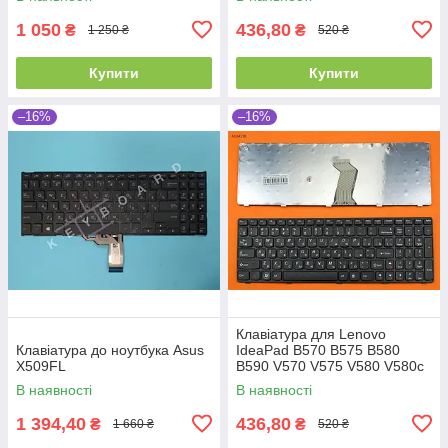
1 050
436,80
₴
₴
1 250 ₴
520 ₴
Купити
Купити
–16%
–16%
Клавіатура для Lenovo
Клавіатура до ноутбука Asus
IdeaPad B570 B575 B580
X509FL
B590 V570 V575 V580 V580c
Z570 Z575, RU, (Black,
В наявності
В наявності
Аналог)
1 394,40
436,80
₴
₴
1 660 ₴
520 ₴