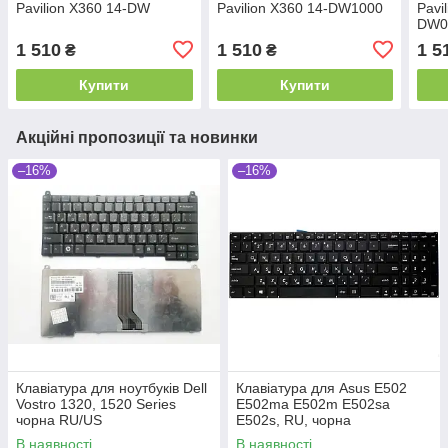
Pavilion X360 14-DW
Pavilion X360 14-DW1000
Pavi
DW0
1 510
1 510
1 5
₴
₴
Купити
Купити
Акційні пропозиції та новинки
–16%
–16%
Клавіатура для ноутбуків Dell
Клавіатура для Asus E502
Vostro 1320, 1520 Series
E502ma E502m E502sa
чорна RU/US
E502s, RU, чорна
В наявності
В наявності