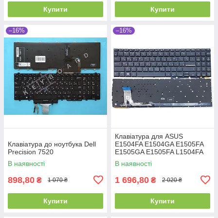
Купити
Купити
–16%
–16%
Клавіатура для ASUS
Клавіатура до ноутбука Dell
E1504FA E1504GA E1505FA
Precision 7520
E1505GA E1505FA L1504FA
L1504GA K3604 K3605 15X
В наявності
В наявності
K3504 M3504 S3504 (RU
Black з
898,80
1 696,80
₴
₴
1 070 ₴
2 020 ₴
Купити
Купити