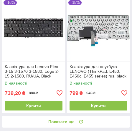
–16%
–15%
Клавіатура для Lenovo Flex
Клавіатура для ноутбука
3-15 3-1570 3-1580, Edge 2-
LENOVO (ThinkPad: E450,
15 2-1580, RU/UA, Black
E450c, E455 series) rus, black
В наявності
В наявності
739,20
799
₴
₴
880 ₴
940 ₴
Купити
Купити
Показати ще