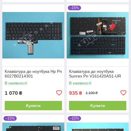
–15%
Клавіатура до ноутбука Hp Pn
Клавіатура до ноутбука
6027B0214301
Sunrex Pn V161420AS1-UR
В наявності
В наявності
1 070
935
₴
₴
1 100 ₴
Купити
Купити
–15%
–15%