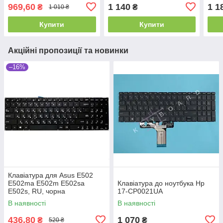
969,60
1 140
1 1
₴
₴
1 010 ₴
Купити
Купити
Акційні пропозиції та новинки
–16%
Клавіатура для Asus E502
E502ma E502m E502sa
Клавіатура до ноутбука Hp
E502s, RU, чорна
17-CP0021UA
В наявності
В наявності
436,80
1 070
₴
₴
520 ₴