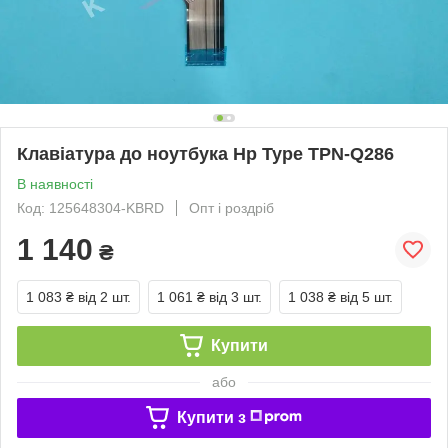
Клавіатура до ноутбука Hp Type TPN-Q286
В наявності
Код: 125648304-KBRD
Опт і роздріб
1 140
₴
1 083 ₴
від 2 шт.
1 061 ₴
від 3 шт.
1 038 ₴
від 5 шт.
Купити
або
Купити з