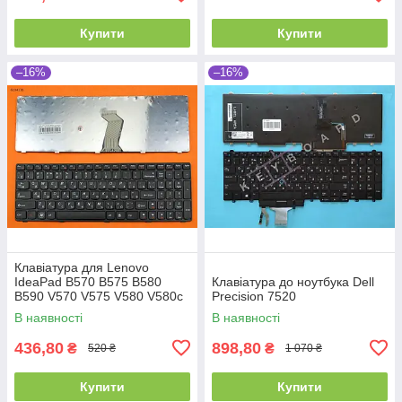
Купити
Купити
–16%
–16%
Клавіатура для Lenovo
IdeaPad B570 B575 B580
Клавіатура до ноутбука Dell
B590 V570 V575 V580 V580c
Precision 7520
Z570 Z575, RU, (Black,
В наявності
В наявності
Аналог)
436,80
898,80
₴
₴
520 ₴
1 070 ₴
Купити
Купити