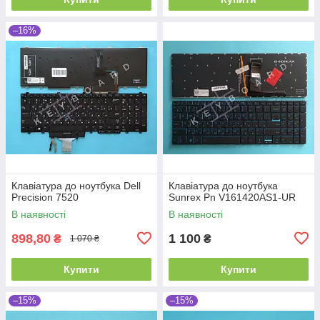
–16%
Клавіатура до ноутбука Dell
Клавіатура до ноутбука
Precision 7520
Sunrex Pn V161420AS1-UR
В наявності
В наявності
898,80
1 100
₴
₴
1 070 ₴
Купити
Купити
–15%
–15%