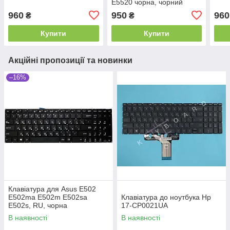
E5520 чорна, чорний
фрейм
960
950
960
₴
₴
Купити
Купити
Акційні пропозиції та новинки
–16%
Клавіатура для Asus E502
E502ma E502m E502sa
Клавіатура до ноутбука Hp
E502s, RU, чорна
17-CP0021UA
В наявності
В наявності