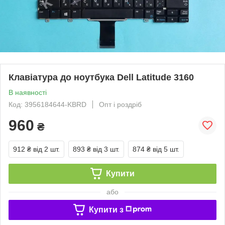
Клавіатура до ноутбука Dell Latitude 3160
В наявності
Код: 3956184644-KBRD
Опт і роздріб
960
₴
912 ₴
від 2 шт.
893 ₴
від 3 шт.
874 ₴
від 5 шт.
Купити
або
Купити з