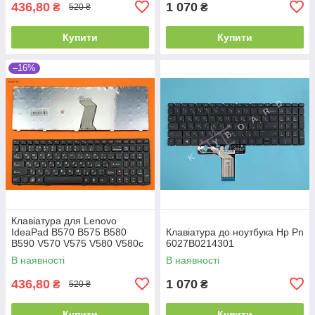
436,80
1 070
₴
₴
520 ₴
Купити
Купити
–16%
Клавіатура для Lenovo
IdeaPad B570 B575 B580
Клавіатура до ноутбука Hp Pn
B590 V570 V575 V580 V580c
6027B0214301
Z570 Z575, RU, (Black,
В наявності
В наявності
Аналог)
436,80
1 070
₴
₴
520 ₴
Купити
Купити