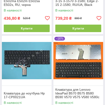
E502ma E502m E502sa
3-15 3-1570 3-1580, Edge 2-
E502s, RU, чорна
15 2-1580, RU/UA, Black
В наявності
В наявності
436,80
739,20
₴
₴
520 ₴
880 ₴
Купити
Купити
–16%
Клавіатура для Lenovo
Клавіатура до ноутбука Hp
IdeaPad B570 B575 B580
17-CP0021UA
B590 V570 V575 V580 V580c
Z570 Z575, RU, (Black,
В наявності
В наявності
Аналог)