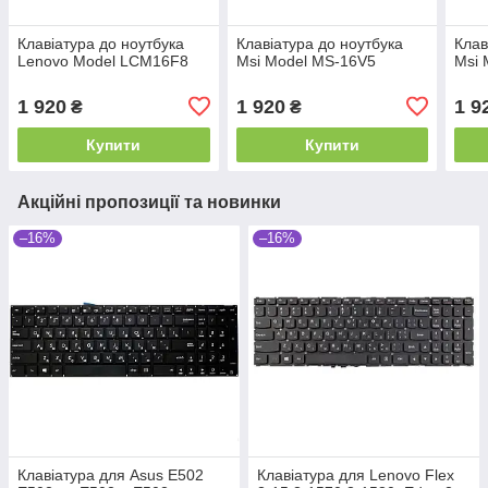
Клавіатура до ноутбука
Клавіатура до ноутбука
Клав
Lenovo Model LCM16F8
Msi Model MS-16V5
Msi 
1 920
1 920
1 9
₴
₴
Купити
Купити
Акційні пропозиції та новинки
–16%
–16%
Клавіатура для Asus E502
Клавіатура для Lenovo Flex