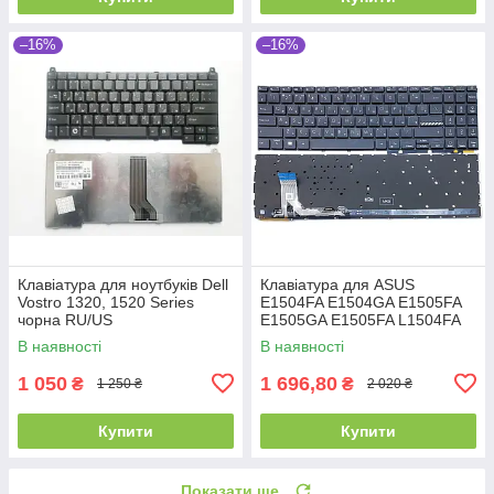
–16%
–16%
Клавіатура для ноутбуків Dell
Клавіатура для ASUS
Vostro 1320, 1520 Series
E1504FA E1504GA E1505FA
чорна RU/US
E1505GA E1505FA L1504FA
L1504GA K3604 K3605 15X
В наявності
В наявності
K3504 M3504 S3504 (RU
Black з
1 050
1 696,80
₴
₴
1 250 ₴
2 020 ₴
Купити
Купити
Показати ще