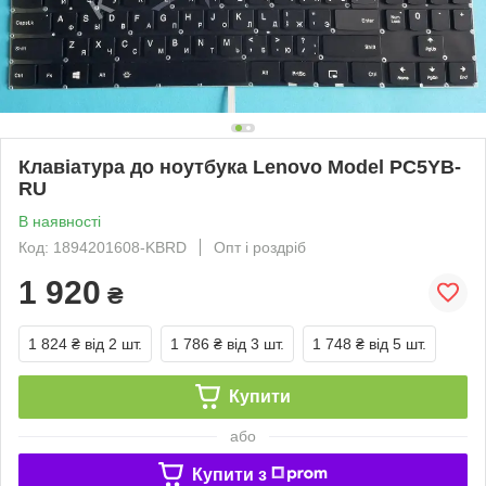
Клавіатура до ноутбука Lenovo Model PC5YB-
RU
В наявності
Код: 1894201608-KBRD
Опт і роздріб
1 920
₴
1 824 ₴
від 2 шт.
1 786 ₴
від 3 шт.
1 748 ₴
від 5 шт.
Купити
або
Купити з