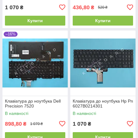
1 070
436,80
₴
₴
520 ₴
Купити
Купити
–16%
Клавіатура до ноутбука Dell
Клавіатура до ноутбука Hp Pn
Precision 7520
6027B0214301
В наявності
В наявності
898,80
1 070
₴
₴
1 070 ₴
Купити
Купити