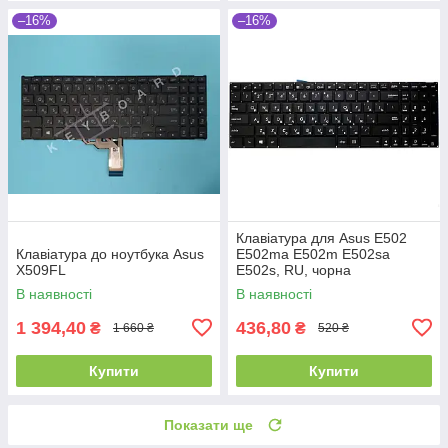
–16%
–16%
Клавіатура для Asus E502
Клавіатура до ноутбука Asus
E502ma E502m E502sa
X509FL
E502s, RU, чорна
В наявності
В наявності
1 394,40
436,80
₴
₴
1 660 ₴
520 ₴
Купити
Купити
Показати ще