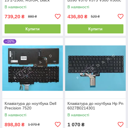
Z570 Z575, RU, (Black,
В наявності
В наявності
Аналог)
739,20
436,80
₴
₴
880 ₴
520 ₴
Купити
Купити
–16%
Клавіатура до ноутбука Dell
Клавіатура до ноутбука Hp Pn
Precision 7520
6027B0214301
В наявності
В наявності
898,80
1 070
₴
₴
1 070 ₴