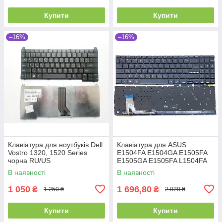
Купити
Купити
–16%
–16%
Клавіатура для ноутбуків Dell
Клавіатура для ASUS
Vostro 1320, 1520 Series
E1504FA E1504GA E1505FA
чорна RU/US
E1505GA E1505FA L1504FA
L1504GA K3604 K3605 15X
В наявності
В наявності
K3504 M3504 S3504 (RU
Black з
1 050
1 696,80
₴
₴
1 250 ₴
2 020 ₴
Купити
Купити