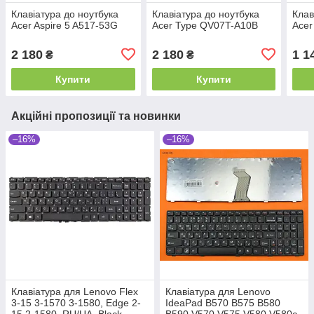
Клавіатура до ноутбука
Клавіатура до ноутбука
Клав
Acer Aspire 5 A517-53G
Acer Type QV07T-A10B
Acer
2 180
2 180
1 1
₴
₴
Купити
Купити
Акційні пропозиції та новинки
–16%
–16%
Клавіатура для Lenovo Flex
Клавіатура для Lenovo
3-15 3-1570 3-1580, Edge 2-
IdeaPad B570 B575 B580
15 2-1580, RU/UA, Black
B590 V570 V575 V580 V580c