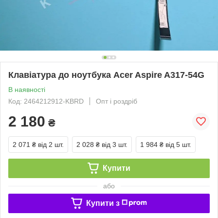
Клавіатура до ноутбука Acer Aspire A317-54G
В наявності
Код: 2464212912-KBRD
Опт і роздріб
2 180
₴
2 071 ₴
від 2 шт.
2 028 ₴
від 3 шт.
1 984 ₴
від 5 шт.
Купити
або
Купити з