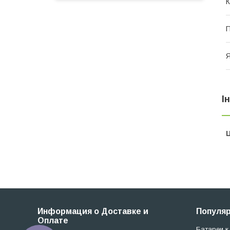
К
П
Я
І
Ц
Информация о Доставке и
Популя
Оплате
Батареи к