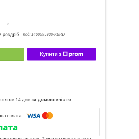
в роздріб
Код:
1460595930-KBRD
Купити з
ротягом 14 днів
за домовленістю
 електронні платежі. Тепер ви можете купити