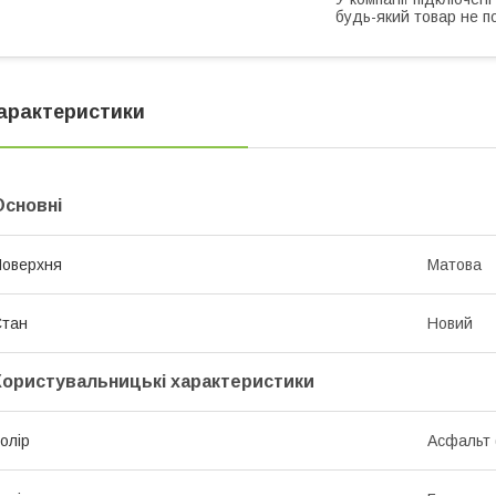
будь-який товар не п
арактеристики
Основні
оверхня
Матова
Стан
Новий
Користувальницькі характеристики
олір
Асфальт 