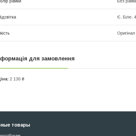
олір рамки
Без рамк
ідсвітка
Є. Білe. 
кість
Оригінал
нформація для замовлення
іна:
2 130 ₴
рные товары
 ноутбукам