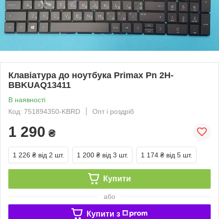
Клавіатура до ноутбука Primax Pn 2H-
BBKUAQ13411
В наявності
Код: 751894350-KBRD
Опт і роздріб
1 290
₴
1 226 ₴
від 2 шт.
1 200 ₴
від 3 шт.
1 174 ₴
від 5 шт.
Купити
або
Купити з