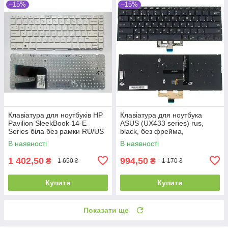
–15%
–15%
Клавіатура для ноутбуків HP
Клавіатура для ноутбука
Pavilion SleekBook 14-E
ASUS (UX433 series) rus,
Series біла без рамки RU/US
black, без фрейма,
підсвічування клавіш
В наявності
В наявності
1 402,50
994,50
₴
₴
1 650 ₴
1 170 ₴
Купити
Купити
Показати ще