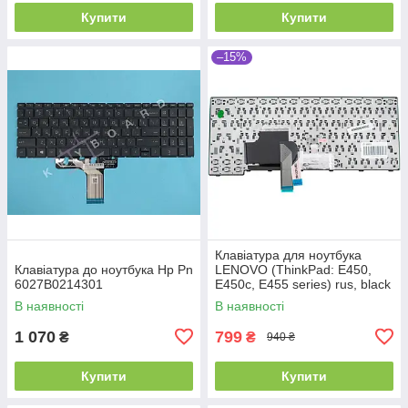
Купити
Купити
–15%
Клавіатура для ноутбука
Клавіатура до ноутбука Hp Pn
LENOVO (ThinkPad: E450,
6027B0214301
E450c, E455 series) rus, black
В наявності
В наявності
1 070
799
₴
₴
940 ₴
Купити
Купити