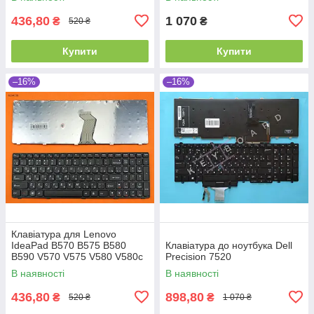
436,80
1 070
₴
₴
520 ₴
Купити
Купити
–16%
–16%
Клавіатура для Lenovo
IdeaPad B570 B575 B580
Клавіатура до ноутбука Dell
B590 V570 V575 V580 V580c
Precision 7520
Z570 Z575, RU, (Black,
В наявності
В наявності
Аналог)
436,80
898,80
₴
₴
520 ₴
1 070 ₴