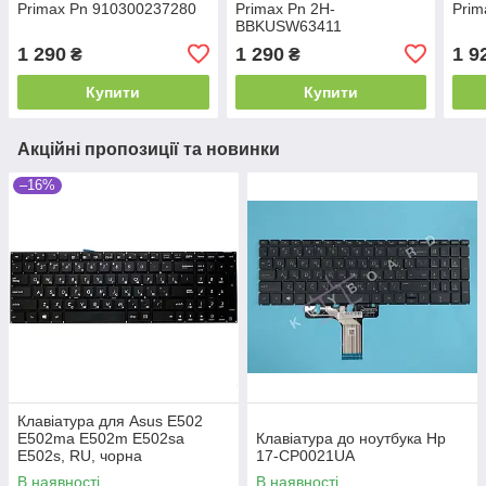
Primax Pn 910300237280
Primax Pn 2H-
Pri
BBKUSW63411
1 290
1 290
1 9
₴
₴
Купити
Купити
Акційні пропозиції та новинки
–16%
Клавіатура для Asus E502
E502ma E502m E502sa
Клавіатура до ноутбука Hp
E502s, RU, чорна
17-CP0021UA
В наявності
В наявності