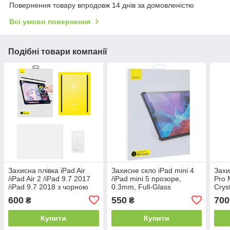
Повернення товару впродовж 14 днів за домовленістю
Всі умови повернення
Подібні товари компанії
Захисна плівка iPad Air
Захисне скло iPad mini 4
Захи
/iPad Air 2 /iPad 9.7 2017
/iPad mini 5 прозоре,
Pro 
/iPad 9.7 2018 з чорною
0.3mm, Full-Glass
Cryst
рамкою, 0.15mm, Full
Tempered Glass Film
Cov
600
550
700
₴
₴
Coverage, Paper-Like,
(Pasting Artifact)
Glas
Baseus
Transparent, Baseus
Bas
Купити
Купити