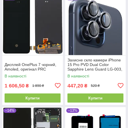
Захисне скло камери iPhone
Дисплей OnePlus 7 чорний,
15 Pro PVD Dual Color
Amoled, оригінал PRC
Sapphire Lens Guard LG-003,
Blue Titanium, WiWU
В наявності
В наявності
1 606,50
447,20
₴
₴
1 890 ₴
520 ₴
Купити
Купити
–14%
–13%