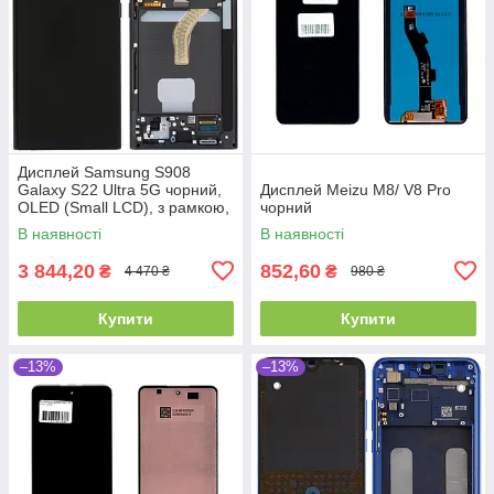
Дисплей Samsung S908
Galaxy S22 Ultra 5G чорний,
Дисплей Meizu M8/ V8 Pro
OLED (Small LCD), з рамкою,
чорний
Phantom Black
В наявності
В наявності
3 844,20
852,60
₴
₴
4 470 ₴
980 ₴
Купити
Купити
–13%
–13%