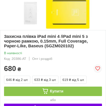
Захисна плівка iPad mini 4 /iPad mini 5 з
чорною рамкою, 0.15mm, Full Coverage,
Paper-Like, Baseus (SGZM020102)
В наявності
Код: 20386-AT
Опт і роздріб
680
₴
646 ₴
від 2 шт.
633 ₴
від 3 шт.
619 ₴
від 5 шт.
Купити
або