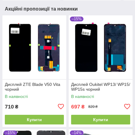
Акційні пропозиції та новинки
–15%
Дисплей ZTE Blade V50 Vita
Дисплей Oukitel WP13/ WP15/
чорний
WP15s чорний
В наявності
В наявності
710
697
₴
₴
820 ₴
Купити
Купити
–15%
–14%