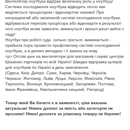
Вентилятор ноутбука відіграє величезну роль у ноутбуці!
Система охолодження ноутбука відводить тепло яке
виділяється процесором і відеокартою назовні! При
непрацюючій або засміченій системі охолодження ноутбука,
відбувається перегрів процесора або відеокарти в результаті
чого ноутбук може зависати, вимкнуться і врешті-решт вийти з
ладу!
Ноутбук при роботі гуде, сильно гріється, вимикається -
прийшла пора провести профілактику системі охолодження
ноутбука, а в деяких випадках і її заміни на нову
<р> Оптові ціни на вентилятори для магазинів і сервіс центрів.
Шукаємо партнерів по всій Україні! Швидка відправка кулерів
для ноутбуків по Україні в день замовлення.
(Одеса, Київ, Дніпро, Суми, Харків, Чернівці, Чернігів,
Черкаси, Житомир, Львів, Луцьк, Херсон, Миколаїв, Рівне,
Тернопіль, Вінниця, Кропивницький, Запоріжжя, Полтава,
Івано-Франківськ, Хмельниччина ницький, Ужгород)
Товар який Ви бачите є в наявності, ціна вказана
актуальна! Ніяких доплат за якість або категорію не
просимо! Ніякої доплати за упаковку товару не беремо!