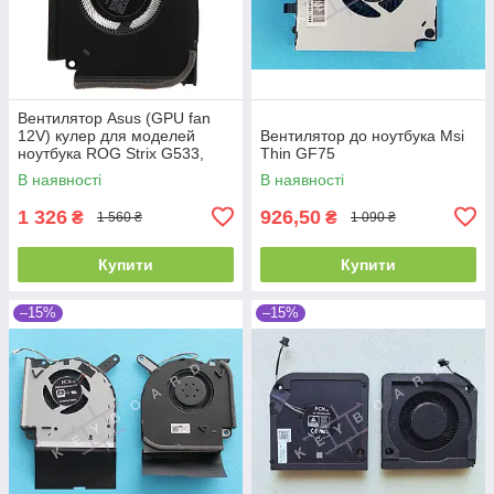
Вентилятор Asus (GPU fan
12V) кулер для моделей
Вентилятор до ноутбука Msi
ноутбука ROG Strix G533,
Thin GF75
G733 ver.2
В наявності
В наявності
(13NR08E0P01011) Оригінал
від Asus
1 326
926,50
₴
₴
1 560 ₴
1 090 ₴
Купити
Купити
–15%
–15%