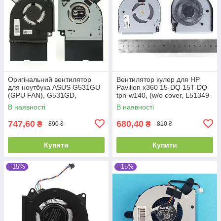
Оригінальний вентилятор
Вентилятор кулер для HP
для ноутбука ASUS G531GU
Pavilion x360 15-DQ 15T-DQ
(GPU FAN), G531GD,
tpn-w140, (w/o cover, L51349-
G531GW, G531GV, 5V !!!, 4pin
001, FLB5 DFS200405BY0T,
В наявності
В наявності
(Кулер)
Original)
747,60
680,40
₴
₴
890 ₴
810 ₴
Купити
Купити
–15%
–15%