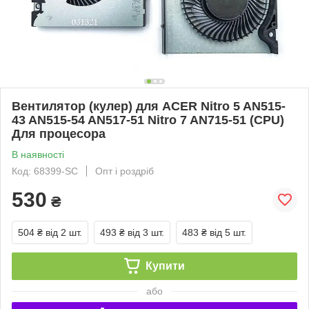
Вентилятор (кулер) для ACER Nitro 5 AN515-
43 AN515-54 AN517-51 Nitro 7 AN715-51 (CPU)
Для процесора
В наявності
Код: 68399-SC
Опт і роздріб
530
₴
504 ₴
від 2 шт.
493 ₴
від 3 шт.
483 ₴
від 5 шт.
Купити
або