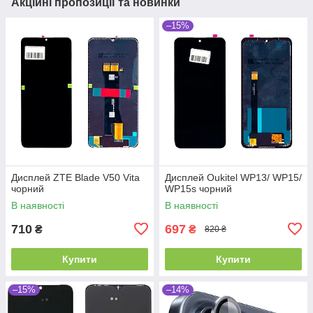
Акційні пропозиції та новинки
–15%
Дисплей ZTE Blade V50 Vita
Дисплей Oukitel WP13/ WP15/
чорний
WP15s чорний
В наявності
В наявності
710
697
₴
₴
820 ₴
Купити
Купити
–15%
–14%