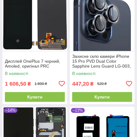
Захисне скло камери iPhone
Дисплей OnePlus 7 чорний,
15 Pro PVD Dual Color
Amoled, оригінал PRC
Sapphire Lens Guard LG-003,
Blue Titanium, WiWU
В наявності
В наявності
1 606,50
447,20
₴
₴
1 890 ₴
520 ₴
Купити
Купити
–14%
–13%