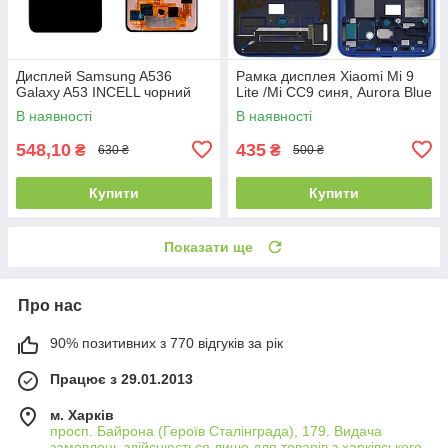
Дисплей Samsung A536
Рамка дисплея Xiaomi Mi 9
Galaxy A53 INCELL чорний
Lite /Mi CC9 синя, Aurora Blue
В наявності
В наявності
548,10
435
₴
₴
630 ₴
500 ₴
Купити
Купити
Показати ще
Про нас
90% позитивних з 770 відгуків за рік
Працює з 29.01.2013
м. Харків
просп. Байрона (Героїв Сталінграда), 179. Видача
замовлень здійснюється лише для товарів з харківського