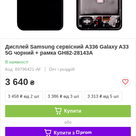
Дисплей Samsung сервісний A336 Galaxy A33
5G чорний + рамка GH82-28143A
В наявності
Код: 89796421-AF
Опт і роздріб
3 640
₴
3 458 ₴
від 2 шт.
3 386 ₴
від 3 шт.
3 313 ₴
від 5 шт.
Купити
або
Купити з