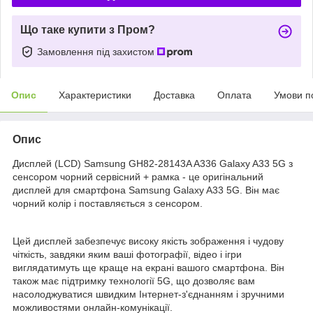
Що таке купити з Пром?
Замовлення під захистом
Опис
Характеристики
Доставка
Оплата
Умови п
Опис
Дисплей (LCD) Samsung GH82-28143A A336 Galaxy A33 5G з
сенсором чорний сервісний + рамка - це оригінальний
дисплей для смартфона Samsung Galaxy A33 5G. Він має
чорний колір і поставляється з сенсором.
Цей дисплей забезпечує високу якість зображення і чудову
чіткість, завдяки яким ваші фотографії, відео і ігри
виглядатимуть ще краще на екрані вашого смартфона. Він
також має підтримку технології 5G, що дозволяє вам
насолоджуватися швидким Інтернет-з'єднанням і зручними
можливостями онлайн-комунікації.