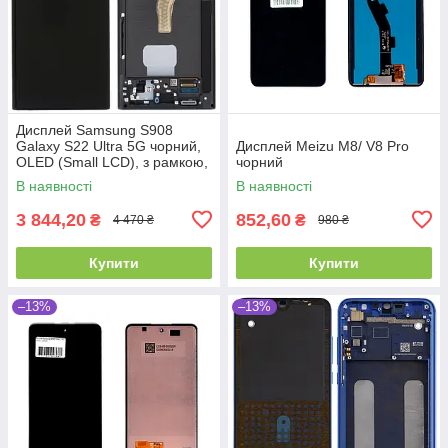
Дисплей Samsung S908
Galaxy S22 Ultra 5G чорний,
Дисплей Meizu M8/ V8 Pro
OLED (Small LCD), з рамкою,
чорний
Phantom Black
В наявності
В наявності
3 844,20
852,60
₴
₴
4 470 ₴
980 ₴
Купити
Купити
–13%
–13%