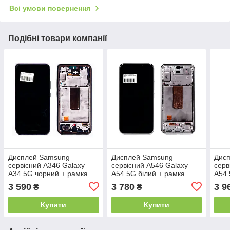
Всі умови повернення
Подібні товари компанії
Дисплей Samsung
Дисплей Samsung
Дис
сервісний A346 Galaxy
сервісний A546 Galaxy
серв
A34 5G чорний + рамка
A54 5G білий + рамка
A54 
GH82-31200A
GH82-31232B
GH8
3 590
3 780
3 9
₴
₴
Купити
Купити