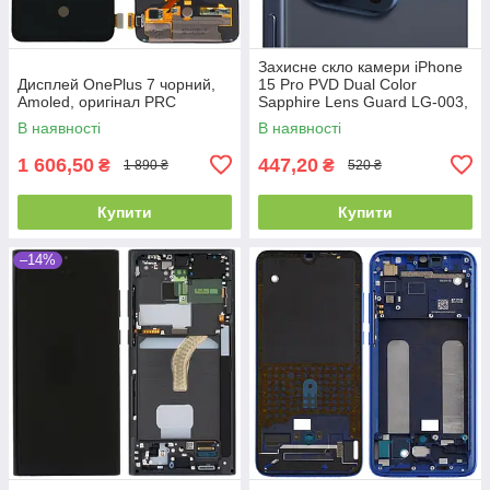
Захисне скло камери iPhone
Дисплей OnePlus 7 чорний,
15 Pro PVD Dual Color
Amoled, оригінал PRC
Sapphire Lens Guard LG-003,
Blue Titanium, WiWU
В наявності
В наявності
1 606,50
447,20
₴
₴
1 890 ₴
520 ₴
Купити
Купити
–14%