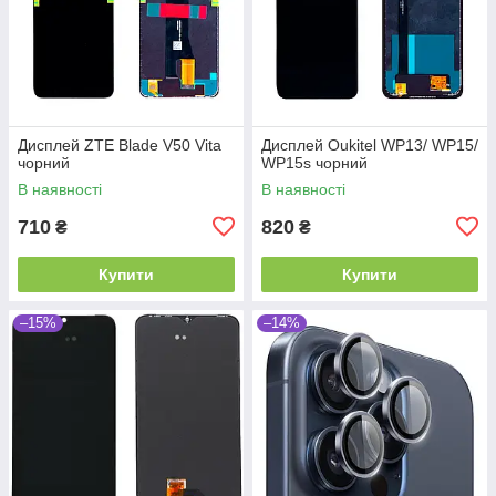
Дисплей ZTE Blade V50 Vita
Дисплей Oukitel WP13/ WP15/
чорний
WP15s чорний
В наявності
В наявності
710
820
₴
₴
Купити
Купити
–15%
–14%