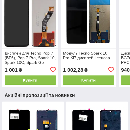
Дисплей для Tecno Pop 7
Модуль Tecno Spark 10
Дисп
(BF6), Pop 7 Pro, Spark 10,
Pro Kl7 дисплей і сенсор
BG7n
Spark 10C, Spark Go
PRC,
(2023) (BF7); Infinix Smart
1 001
1 002,28
940
₴
₴
7 (X6515), Smart 7 HD
(X6516),
Купити
Купити
Акційні пропозиції та новинки