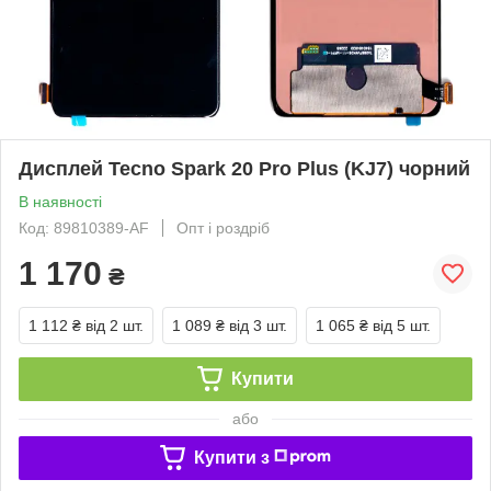
Дисплей Tecno Spark 20 Pro Plus (KJ7) чорний
В наявності
Код: 89810389-AF
Опт і роздріб
1 170
₴
1 112 ₴
від 2 шт.
1 089 ₴
від 3 шт.
1 065 ₴
від 5 шт.
Купити
або
Купити з