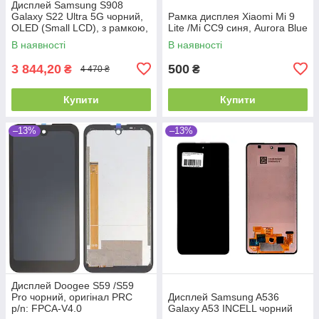
Дисплей Samsung S908
Galaxy S22 Ultra 5G чорний,
Рамка дисплея Xiaomi Mi 9
OLED (Small LCD), з рамкою,
Lite /Mi CC9 синя, Aurora Blue
Phantom Black
В наявності
В наявності
3 844,20
500
₴
₴
4 470 ₴
Купити
Купити
–13%
–13%
Дисплей Doogee S59 /S59
Pro чорний, оригінал PRC
Дисплей Samsung A536
p/n: FPCA-V4.0
Galaxy A53 INCELL чорний