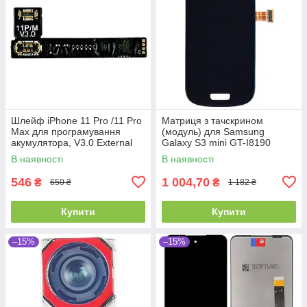
Шлейф iPhone 11 Pro /11 Pro
Матриця з тачскрином
Max для програмування
(модуль) для Samsung
акумулятора, V3.0 External
Galaxy S3 mini GT-I8190
Tag-on Battery Repair FPC,
чорний
В наявності
В наявності
JCID, оригінал PRC
546
1 004,70
₴
₴
650 ₴
1 182 ₴
Купити
Купити
–15%
–15%