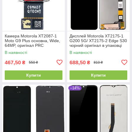
Камера Motorola XT2087-1
Дисплей Motorola XT2175-1
Moto G9 Plus основна, Wide,
G200 5G/ XT2175-2 Edge S30
64MP, оригінал PRC
чорний оригінал в упаковці
В наявності
В наявності
467,50
688,50
₴
₴
550 ₴
810 ₴
Купити
Купити
–14%