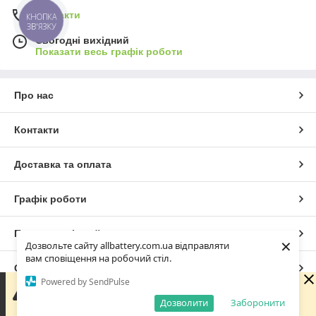
Контакти
КНОПКА
ЗВ'ЯЗКУ
Сьогодні вихідний
Показати весь графік роботи
Про нас
Контакти
Доставка та оплата
Графік роботи
Повна версія сайту
×
Дозвольте сайту allbattery.com.ua відправляти
вам сповіщення на робочий стіл.
Сайт створено на маркетплейсі
Prom.ua
Powered by SendPulse
Зараз у компанії неробочий час. Замовлення та
повідомлення будуть оброблені з 09:00 найближчого
Дозволити
Заборонити
Політика конфіденційності
робочого дня (завтра, 10.08).