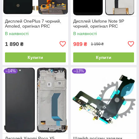
Дисплей OnePlus 7 чорний,
Дисплей Ulefone Note 9P
Amoled, оригінал PRC
чорний, оригінал PRC
В наявності
В наявності
1 890
989
₴
₴
1 150 ₴
Купити
Купити
–14%
–13%
Дисплей Xiaomi Poco X5
Шлейф роз'єму зарядки