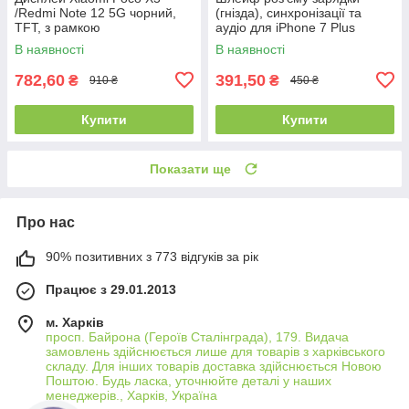
/Redmi Note 12 5G чорний,
(гнізда), синхронізації та
TFT, з рамкою
аудіо для iPhone 7 Plus
(чорний)
В наявності
В наявності
782,60
391,50
₴
₴
910 ₴
450 ₴
Купити
Купити
Показати ще
Про нас
90% позитивних з 773 відгуків за рік
Працює з 29.01.2013
м. Харків
просп. Байрона (Героїв Сталінграда), 179. Видача
замовлень здійснюється лише для товарів з харківського
складу. Для інших товарів доставка здійснюється Новою
Поштою. Будь ласка, уточнюйте деталі у наших
менеджерів., Харків, Україна