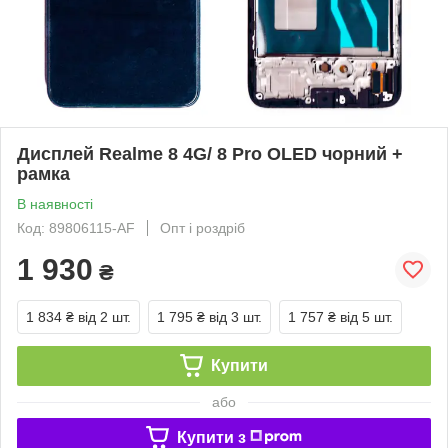
Дисплей Realme 8 4G/ 8 Pro OLED чорний +
рамка
В наявності
Код: 89806115-AF
Опт і роздріб
1 930
₴
1 834 ₴
від 2 шт.
1 795 ₴
від 3 шт.
1 757 ₴
від 5 шт.
Купити
або
Купити з