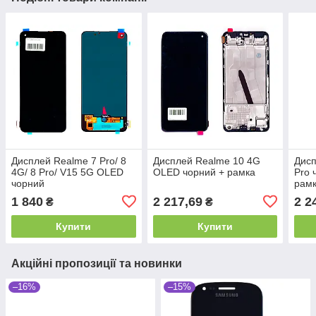
Дисплей Realme 7 Pro/ 8
Дисплей Realme 10 4G
Дисп
4G/ 8 Pro/ V15 5G OLED
OLED чорний + рамка
Pro 
чорний
рам
1 840
2 217,69
2 2
₴
₴
Купити
Купити
Акційні пропозиції та новинки
–16%
–15%