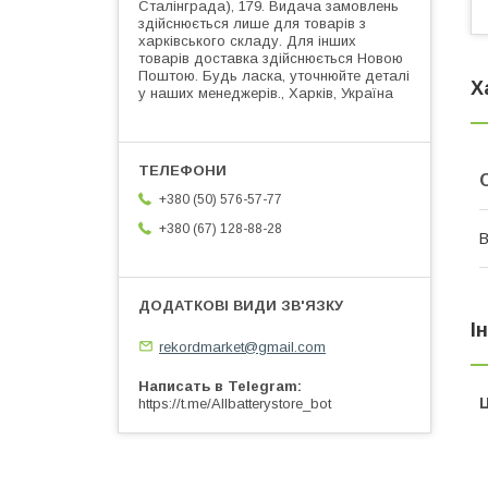
Сталінграда), 179. Видача замовлень
здійснюється лише для товарів з
харківського складу. Для інших
товарів доставка здійснюється Новою
Поштою. Будь ласка, уточнюйте деталі
Х
у наших менеджерів., Харків, Україна
+380 (50) 576-57-77
+380 (67) 128-88-28
В
І
rekordmarket@gmail.com
Написать в Telegram
Ц
https://t.me/Allbatterystore_bot