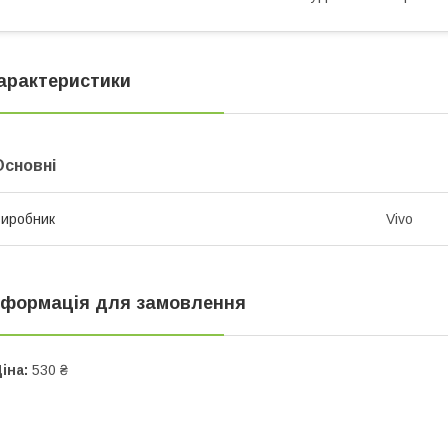
арактеристики
Основні
иробник
Vivo
нформація для замовлення
іна:
530 ₴