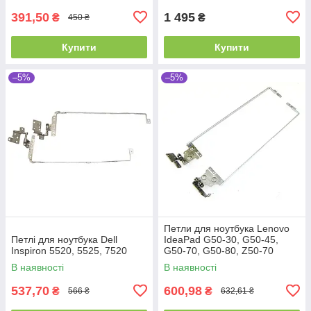
від
391,50
1 495
₴
₴
450 ₴
Купити
Купити
–5%
–5%
Петли для ноутбука Lenovo
Петлі для ноутбука Dell
IdeaPad G50-30, G50-45,
Inspiron 5520, 5525, 7520
G50-70, G50-80, Z50-70
(15.6")
В наявності
В наявності
537,70
600,98
₴
₴
566 ₴
632,61 ₴