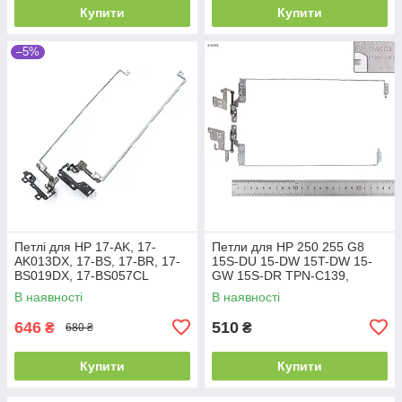
Купити
Купити
–5%
Петлі для HP 17-AK, 17-
Петли для HP 250 255 G8
AK013DX, 17-BS, 17-BR, 17-
15S-DU 15-DW 15T-DW 15-
BS019DX, 17-BS057CL
GW 15S-DR TPN-C139,
(926527-001) (Ліва + права)
(пара, левая+правая,
В наявності
В наявності
L52009-001, AM2H8000310,
AM2H8000410)
646
510
₴
₴
680 ₴
Купити
Купити