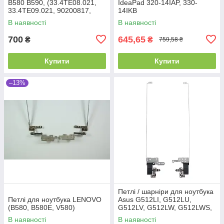
B580 B590, (33.4TE08.021,
IdeaPad 320-14IAP, 330-
33.4TE09.021, 90200817,
14IKB
пара, ліва+права)
В наявності
В наявності
700
645,65
₴
₴
759,58 ₴
Купити
Купити
–13%
Петлі / шарніри для ноутбука
Петлі для ноутбука LENOVO
Asus G512LI, G512LU,
(B580, B580E, V580)
G512LV, G512LW, G512LWS,
G531GD, G531GT, G531GU,
В наявності
В наявності
G531GV, G531GW. Оригінал