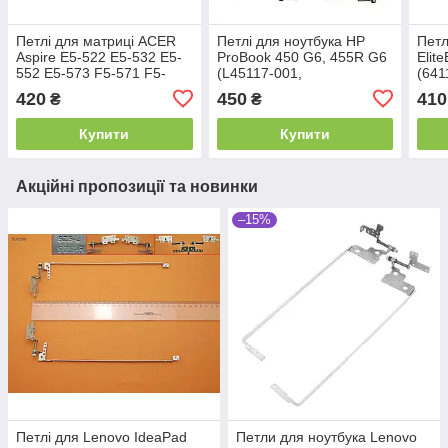
Петлі для матриці ACER
Петлі для ноутбука HP
Петл
Aspire E5-522 E5-532 E5-
ProBook 450 G6, 455R G6
Elit
552 E5-573 F5-571 F5-
(L45117-001,
(641
572, TravelMate P257
FBX8K008010 +
420
450
410
₴
₴
P258 Extensa 2511 2520
FBX8K009010)
(права+ліва)
(ліва+права)
Купити
Купити
Акційні пропозиції та новинки
–15%
Петлі для Lenovo IdeaPad
Петли для ноутбука Lenovo