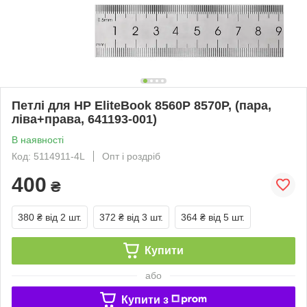
Петлі для HP EliteBook 8560P 8570P, (пара,
ліва+права, 641193-001)
В наявності
Код: 5114911-4L
Опт і роздріб
400
₴
380 ₴
від 2 шт.
372 ₴
від 3 шт.
364 ₴
від 5 шт.
Купити
або
Купити з