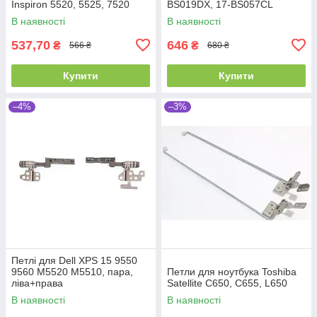
Inspiron 5520, 5525, 7520
BS019DX, 17-BS057CL
(926527-001) (Ліва + права)
В наявності
В наявності
537,70
646
₴
₴
566 ₴
680 ₴
Купити
Купити
–4%
–3%
Петлі для Dell XPS 15 9550
9560 M5520 M5510, пара,
Петли для ноутбука Toshiba
ліва+права
Satellite C650, C655, L650
В наявності
В наявності