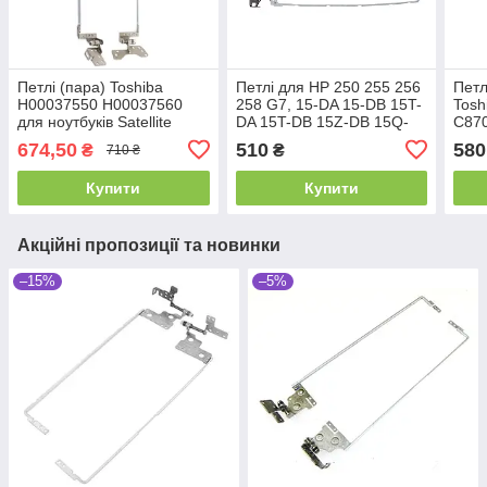
Петлі (пара) Toshiba
Петлі для HP 250 255 256
Петл
H00037550 H00037560
258 G7, 15-DA 15-DB 15T-
Tosh
для ноутбуків Satellite
DA 15T-DB 15Z-DB 15Q-
C870
C870, C870D, C875,
DS 15Q-DY, (пара,
L870
674,50
510
580
₴
₴
710 ₴
C875D, L870, L875D
ліва+права, L20420-001,
(лів
TPN-C138
Купити
Купити
Акційні пропозиції та новинки
–15%
–5%