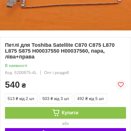
Петлі для Toshiba Satellite C870 C875 L870
L875 S875 H00037550 H00037560, пара,
ліва+права
В наявності
Код: 5200875-4L
Опт і роздріб
540
₴
513 ₴
від 2 шт.
503 ₴
від 3 шт.
492 ₴
від 5 шт.
Купити
або