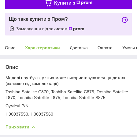
Купити з
Що таке купити з Пром?
Замовлення під захистом
Опис
Характеристики
Доставка
Оплата
Умови 
Опис
Моделі ноутбуків, у яких може використовуватися ця деталь
(залежно від комплектації)
Toshiba Satellite C870,
Toshiba Satellite
C875,
Toshiba Satellite
L870,
Toshiba Satellite
L875,
Toshiba Satellite
S875
Сумісні P/N
H00037550, H00037560
Приховати