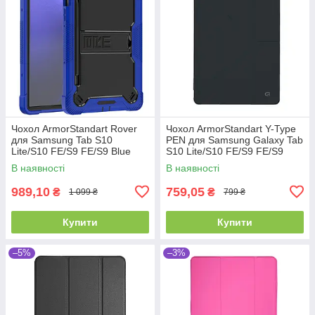
Чохол ArmorStandart Rover
Чохол ArmorStandart Y-Type
для Samsung Tab S10
PEN для Samsung Galaxy Tab
Lite/S10 FE/S9 FE/S9 Blue
S10 Lite/S10 FE/S9 FE/S9
(ARM84971)
Black (ARM85518)
В наявності
В наявності
989,10
759,05
₴
₴
1 099 ₴
799 ₴
Купити
Купити
–5%
–3%