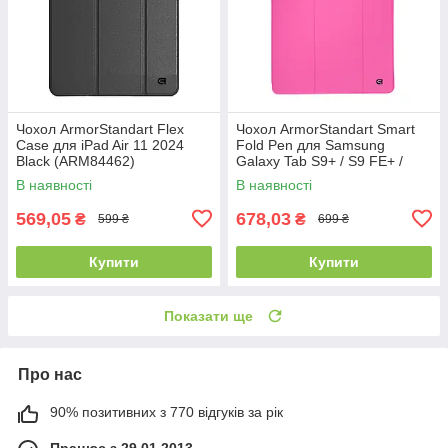
Чохол ArmorStandart Flex
Чохол ArmorStandart Smart
Case для iPad Air 11 2024
Fold Pen для Samsung
Black (ARM84462)
Galaxy Tab S9+ / S9 FE+ /
S10+ Rose Red (ARM75008)
В наявності
В наявності
569,05
678,03
₴
₴
599 ₴
699 ₴
Купити
Купити
Показати ще
Про нас
90% позитивних з 770 відгуків за рік
Працює з 29.01.2013