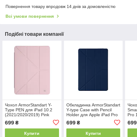
Повернення товару впродовж 14 днів за домовленістю
Всі умови повернення
Подібні товари компанії
Чохол ArmorStandart Y-
Обкладинка ArmorStandart
Чохо
Type PEN для iPad 10.2
Y-type Case with Pencil
Smar
(2021/2020/2019) Pink
Holder для Apple iPad Pro
Pro 
(ARM77499)
12.9 2020 / 2021 Dark Blue
Lave
699
699
699
₴
₴
(ARM62321)
(AR
Купити
Купити