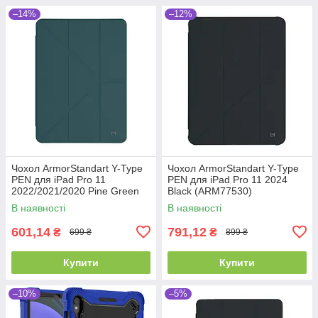
–14%
–12%
Чохол ArmorStandart Y-Type
Чохол ArmorStandart Y-Type
PEN для iPad Pro 11
PEN для iPad Pro 11 2024
2022/2021/2020 Pine Green
Black (ARM77530)
(ARM77514)
В наявності
В наявності
601,14
791,12
₴
₴
699 ₴
899 ₴
Купити
Купити
–10%
–5%