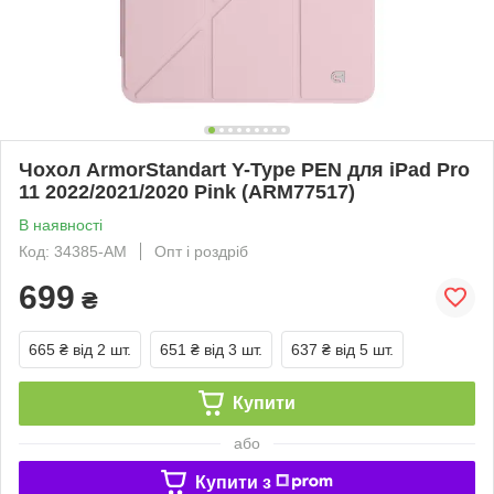
Чохол ArmorStandart Y-Type PEN для iPad Pro
11 2022/2021/2020 Pink (ARM77517)
В наявності
Код: 34385-AM
Опт і роздріб
699
₴
665 ₴
від 2 шт.
651 ₴
від 3 шт.
637 ₴
від 5 шт.
Купити
або
Купити з