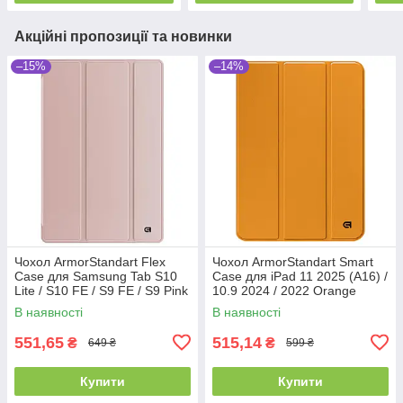
Акційні пропозиції та новинки
–15%
–14%
Чохол ArmorStandart Flex
Чохол ArmorStandart Smart
Case для Samsung Tab S10
Case для iPad 11 2025 (A16) /
Lite / S10 FE / S9 FE / S9 Pink
10.9 2024 / 2022 Orange
(ARM84451)
(ARM89213)
В наявності
В наявності
551,65
515,14
₴
₴
649 ₴
599 ₴
Купити
Купити