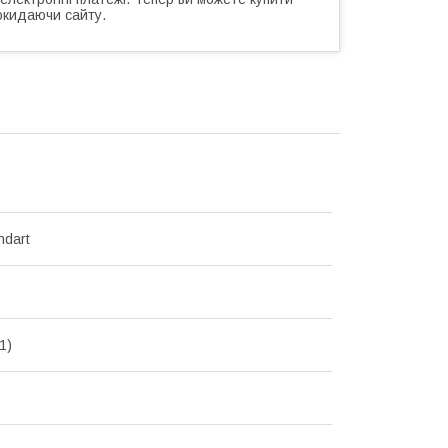
окидаючи сайту.
ndart
1)