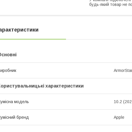
будь-який товар не п
арактеристики
Основні
иробник
ArmorSta
Користувальницькі характеристики
умісна модель
10.2 (202
умісний бренд
Apple