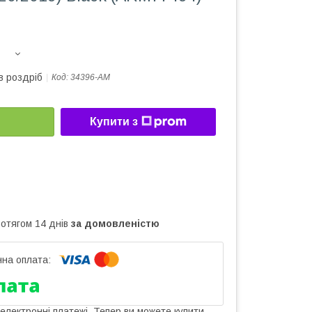
в роздріб
Код:
34396-AM
Купити з
ротягом 14 днів
за домовленістю
 електронні платежі. Тепер ви можете купити