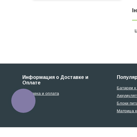
І
Ц
Информация о Доставке и
Популя
Оплате
Батареи к
Доставка и оплата
Аккумулят
КНОПКА
Блоки пит
ЗВ'ЯЗКУ
Матрица к