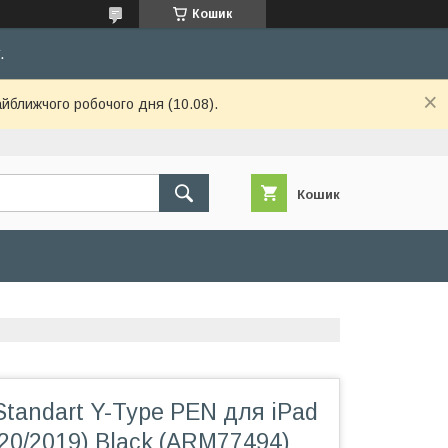
Кошик
.
айближчого робочого дня (10.08).
Кошик
tandart Y-Type PEN для iPad
020/2019) Black (ARM77494)