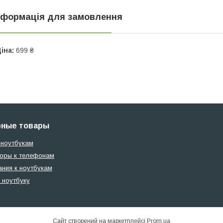
нформація для замовлення
іна:
699 ₴
рные товары
 ноутбукам
оры к телефонам
ания к ноутбукам
 ноутбуку
Сайт створений на маркетплейсі
Prom.ua