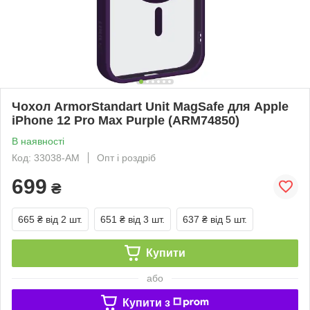
Чохол ArmorStandart Unit MagSafe для Apple
iPhone 12 Pro Max Purple (ARM74850)
В наявності
Код: 33038-AM
Опт і роздріб
699
₴
665 ₴
від 2 шт.
651 ₴
від 3 шт.
637 ₴
від 5 шт.
Купити
або
Купити з