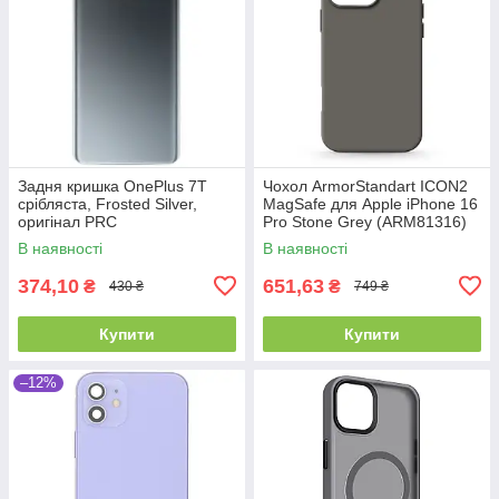
Задня кришка OnePlus 7T
Чохол ArmorStandart ICON2
срібляста, Frosted Silver,
MagSafe для Apple iPhone 16
оригінал PRC
Pro Stone Grey (ARM81316)
В наявності
В наявності
374,10
651,63
₴
₴
430 ₴
749 ₴
Купити
Купити
–12%