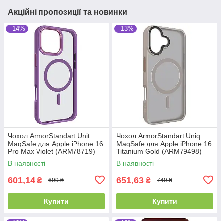
Акційні пропозиції та новинки
–14%
–13%
Чохол ArmorStandart Unit
Чохол ArmorStandart Uniq
MagSafe для Apple iPhone 16
MagSafe для Apple iPhone 16
Pro Max Violet (ARM78719)
Titanium Gold (ARM79498)
В наявності
В наявності
601,14
651,63
₴
₴
699 ₴
749 ₴
Купити
Купити