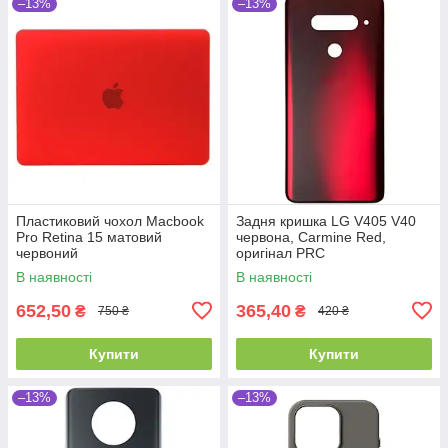
–13%
–13%
Пластиковий чохол Macbook
Задня кришка LG V405 V40
Pro Retina 15 матовий
червона, Carmine Red,
червоний
оригінал PRC
В наявності
В наявності
652,50
365,40
₴
₴
750 ₴
420 ₴
Купити
Купити
–13%
–13%