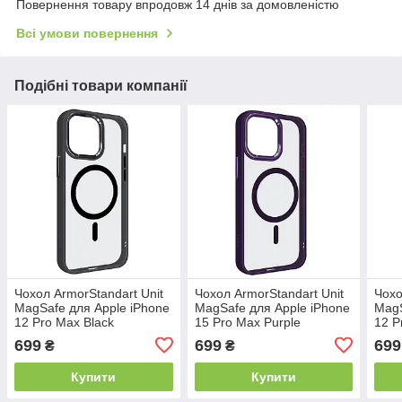
Повернення товару впродовж 14 днів за домовленістю
Всі умови повернення
Подібні товари компанії
Чохол ArmorStandart Unit
Чохол ArmorStandart Unit
Чохо
MagSafe для Apple iPhone
MagSafe для Apple iPhone
MagS
12 Pro Max Black
15 Pro Max Purple
12 P
(ARM66934)
(ARM75230)
Silv
699
699
699
₴
₴
Купити
Купити