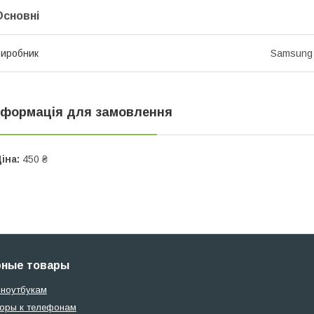
Основні
иробник
Samsung
нформація для замовлення
іна:
450 ₴
рные товары
 ноутбукам
оры к телефонам