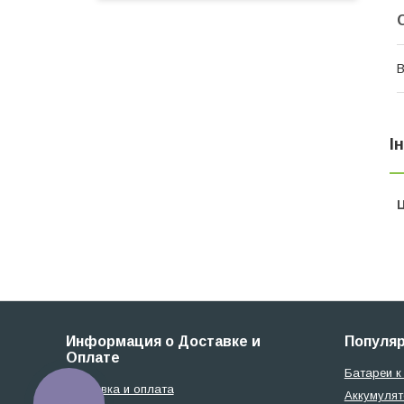
В
І
Ц
Информация о Доставке и
Популя
Оплате
Батареи к
Доставка и оплата
Аккумулят
КНОПКА