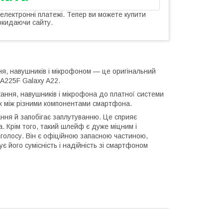
 електронні платежі. Тепер ви можете купити
окидаючи сайту.
ня, навушників і мікрофоном — це оригінальний
A225F Galaxy A22.
ання, навушників і мікрофона до платної системи
х між різними компонентами смартфона.
ння й запобігає заплутуванню. Це сприяє
. Крім того, такий шлейф є дуже міцним і
 голосу. Він є офіційною запасною частиною,
 його сумісність і надійність зі смартфоном