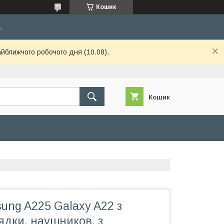
Кошик
.
айближчого робочого дня (10.08).
Кошик
ng A225 Galaxy A22 з
ядки, наушников, з