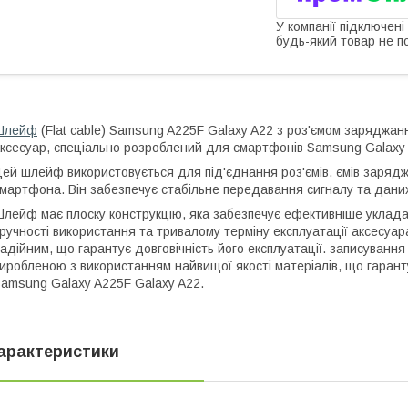
У компанії підключені
будь-який товар не п
Шлейф
(Flat cable) Samsung A225F Galaxy A22 з роз'ємом заряджан
ксесуар, спеціально розроблений для смартфонів Samsung Galaxy 
ей шлейф використовується для під'єднання роз'ємів. ємів зарядж
мартфона. Він забезпечує стабільне передавання сигналу та дани
лейф має плоску конструкцію, яка забезпечує ефективніше уклада
ручності використання та тривалому терміну експлуатації аксесуара
адійним, що гарантує довговічність його експлуатації. записування
иробленою з використанням найвищої якості матеріалів, що гарантує
amsung Galaxy A225F Galaxy A22.
арактеристики