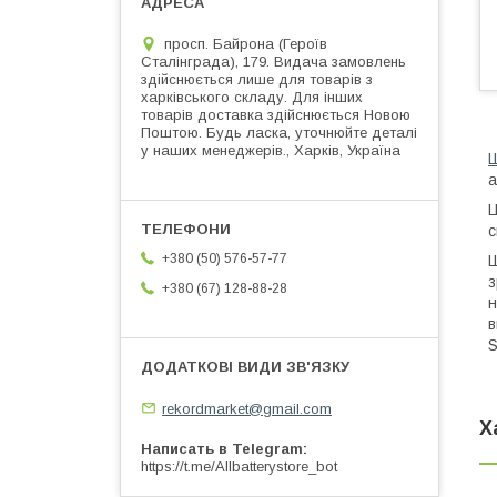
просп. Байрона (Героїв
Сталінграда), 179. Видача замовлень
здійснюється лише для товарів з
харківського складу. Для інших
товарів доставка здійснюється Новою
Поштою. Будь ласка, уточнюйте деталі
у наших менеджерів., Харків, Україна
а
Ц
с
+380 (50) 576-57-77
Ш
з
+380 (67) 128-88-28
н
в
S
rekordmarket@gmail.com
Х
Написать в Telegram
https://t.me/Allbatterystore_bot