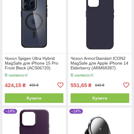
Чохол Spigen Ultra Hybrid
Чохол ArmorStandart ICON2
MagSafe для iPhone 15 Pro
MagSafe для Apple iPhone 14
Frost Black (ACS06720)
Elderberry (ARM68387)
В наявності
В наявності
424,15
551,65
₴
₴
499 ₴
649 ₴
Купити
Купити
–14%
–14%