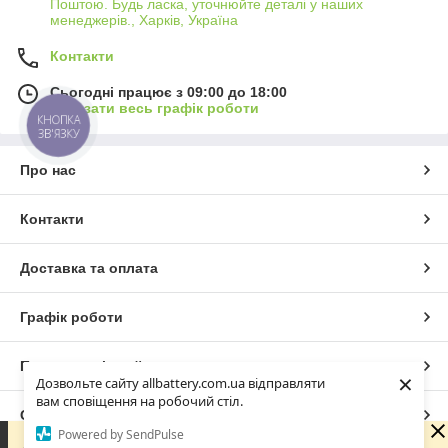
Поштою. Будь ласка, уточнюйте деталі у наших
менеджерів., Харків, Україна
Контакти
Сьогодні працює з 09:00 до 18:00
Показати весь графік роботи
КНОПКА
ЗВ'ЯЗКУ
Про нас
Контакти
Доставка та оплата
Графік роботи
Повна версія сайту
×
Дозвольте сайту allbattery.com.ua відправляти
вам сповіщення на робочий стіл.
Сайт створено на маркетплейсі
Prom.ua
Powered by SendPulse
Зараз у компанії неробочий час. Замовлення та