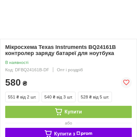
Мікросхема Texas Instruments BQ24161B
контролер заряду батареї для ноутбука
В наявності
Код: DFBQ24161B-DF
Опт і роздріб
580
₴
551 ₴
від 2 шт.
540 ₴
від 3 шт.
528 ₴
від 5 шт.
Купити
або
Купити з