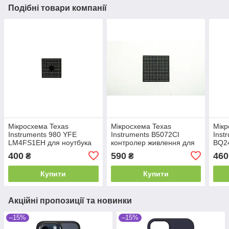
Подібні товари компанії
Мікросхема Texas
Мікросхема Texas
Мікр
Instruments 980 YFE
Instruments B5072CI
Inst
LM4FS1EH для ноутбука
контролер живлення для
BQ2
планшета
ноут
400
590
460
₴
₴
Купити
Купити
Акційні пропозиції та новинки
–15%
–15%