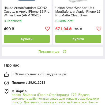
Чохол ArmorStandart ICON2
Чохол ArmorStandart Unit
Case для Apple iPhone 15 Pro
MagSafe для Apple iPhone 15
Winter Blue (ARM70523)
Pro Matte Clear Silver
(ARM69349)
В наявності
В наявності
499
671,04
₴
₴
699 ₴
Купити
Купити
Показати ще
Про нас
90% позитивних з 769 відгуків за рік
Працює з 29.01.2013
м. Харків
просп. Байрона (Героїв Сталінграда), 179. Видача
замовлень здійснюється лише для товарів з харківського
складу. Для інших товарів доставка здійснюється Новою