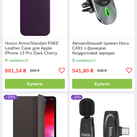
Чохол ArmorStandart FAKE
Автомобільний тримач Hoco
Leather Case для Apple
CA91 з функцією
iPhone 13 Pro Dark Cherry
бездротовий зарядки
(ARM61375)
MagSafe (15W) сірий
В наявності
В наявності
601,14
541,80
₴
₴
699 ₴
630 ₴
Купити
Купити
–10%
–5%