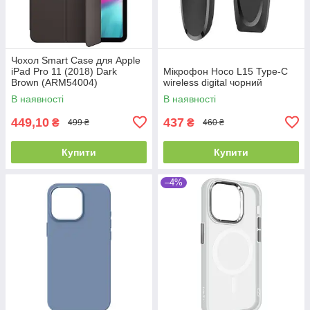
Чохол Smart Case для Apple
iPad Pro 11 (2018) Dark
Мікрофон Hoco L15 Type-C
Brown (ARM54004)
wireless digital чорний
В наявності
В наявності
449,10
437
₴
₴
499 ₴
460 ₴
Купити
Купити
–4%