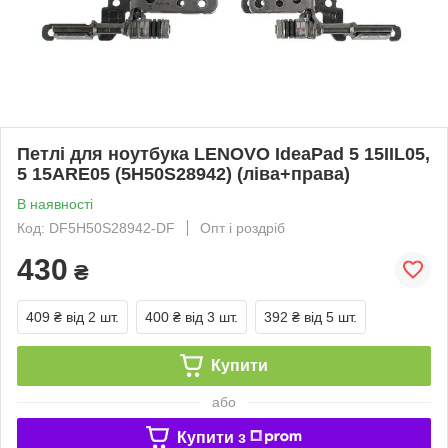
Петлі для ноутбука LENOVO IdeaPad 5 15IIL05,
5 15ARE05 (5H50S28942) (ліва+права)
В наявності
Код: DF5H50S28942-DF
Опт і роздріб
430
₴
409 ₴
від 2 шт.
400 ₴
від 3 шт.
392 ₴
від 5 шт.
Купити
або
Купити з