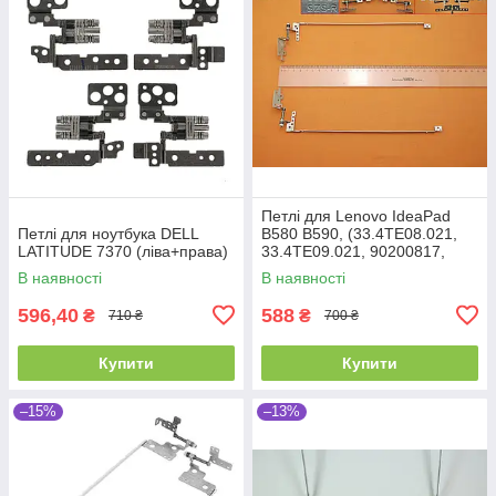
Петлі для Lenovo IdeaPad
Петлі для ноутбука DELL
B580 B590, (33.4TE08.021,
LATITUDE 7370 (ліва+права)
33.4TE09.021, 90200817,
пара, ліва+права)
В наявності
В наявності
596,40
588
₴
₴
710 ₴
700 ₴
Купити
Купити
–15%
–13%