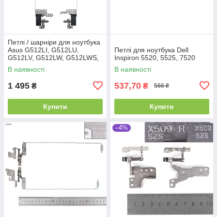
Петлі / шарніри для ноутбука
Asus G512LI, G512LU,
Петлі для ноутбука Dell
G512LV, G512LW, G512LWS,
Inspiron 5520, 5525, 7520
G531GD, G531GT, G531GU,
В наявності
В наявності
G531GV, G531GW. Оригінал
від
1 495
537,70
₴
₴
566 ₴
Купити
Купити
–4%