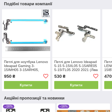
Подібні товари компанії
Петлі для ноутбука Lenovo
Петлі для Lenovo Ideapad
Петл
Ideapad Gaming 3-
5-15 5-15IIL05 5-15ARE05
LEN
15IMH05 3-15ARH05,
5-15ITL05 2020 2021 (Ліва
15IB
(пара, ліва+права,
+ права)
950
530
470
₴
₴
5H50S28959,
AM1JM000110)
Купити
Купити
Акційні пропозиції та новинки
–16%
–16%