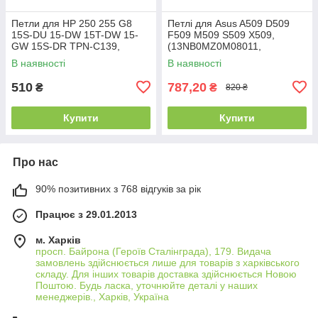
Петли для HP 250 255 G8
Петлі для Asus A509 D509
15S-DU 15-DW 15T-DW 15-
F509 M509 S509 X509,
GW 15S-DR TPN-C139,
(13NB0MZ0M08011,
(пара, левая+правая,
13NB0MZ0M07011, пара,
В наявності
В наявності
L52009-001, AM2H8000310,
ліва+права)
AM2H8000410)
510
787,20
₴
₴
820 ₴
Купити
Купити
Про нас
90% позитивних з 768 відгуків за рік
Працює з 29.01.2013
м. Харків
просп. Байрона (Героїв Сталінграда), 179. Видача
замовлень здійснюється лише для товарів з харківського
складу. Для інших товарів доставка здійснюється Новою
Поштою. Будь ласка, уточнюйте деталі у наших
менеджерів., Харків, Україна