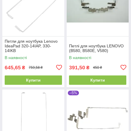
Петли для ноутбука Lenovo
IdeaPad 320-14IAP, 330-
Петлі для ноутбука LENOVO
14IKB
(B580, B580E, V580)
В наявності
В наявності
645,65
391,50
₴
₴
759,58 ₴
450 ₴
Купити
Купити
–5%