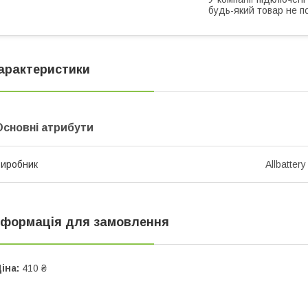
будь-який товар не п
арактеристики
Основні атрибути
иробник
Allbattery
нформація для замовлення
іна:
410 ₴