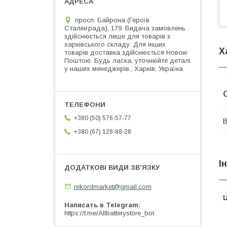
просп. Байрона (Героїв
Сталінграда), 179. Видача замовлень
здійснюється лише для товарів з
харківського складу. Для інших
Х
товарів доставка здійснюється Новою
Поштою. Будь ласка, уточнюйте деталі
у наших менеджерів., Харків, Україна
+380 (50) 576-57-77
В
+380 (67) 128-88-28
І
rekordmarket@gmail.com
Ц
Написать в Telegram
https://t.me/Allbatterystore_bot