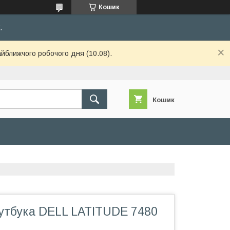
Кошик
.
айближчого робочого дня (10.08).
Кошик
оутбука DELL LATITUDE 7480