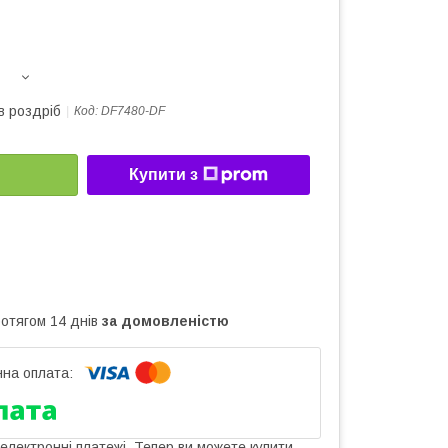
в роздріб
Код:
DF7480-DF
Купити з
ротягом 14 днів
за домовленістю
 електронні платежі. Тепер ви можете купити