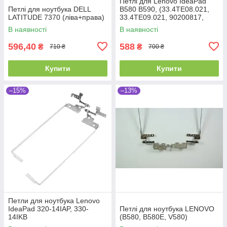
Петлі для Lenovo IdeaPad
Петлі для ноутбука DELL
B580 B590, (33.4TE08.021,
LATITUDE 7370 (ліва+права)
33.4TE09.021, 90200817,
пара, ліва+права)
В наявності
В наявності
596,40
588
₴
₴
710 ₴
700 ₴
Купити
Купити
–15%
–13%
Петли для ноутбука Lenovo
IdeaPad 320-14IAP, 330-
Петлі для ноутбука LENOVO
14IKB
(B580, B580E, V580)