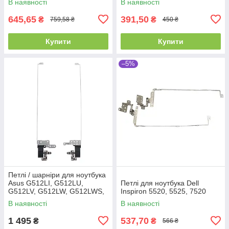
В наявності
В наявності
645,65
391,50
₴
₴
759,58 ₴
450 ₴
Купити
Купити
–5%
Петлі / шарніри для ноутбука
Asus G512LI, G512LU,
Петлі для ноутбука Dell
G512LV, G512LW, G512LWS,
Inspiron 5520, 5525, 7520
G531GD, G531GT, G531GU,
В наявності
В наявності
G531GV, G531GW. Оригінал
від
1 495
537,70
₴
₴
566 ₴