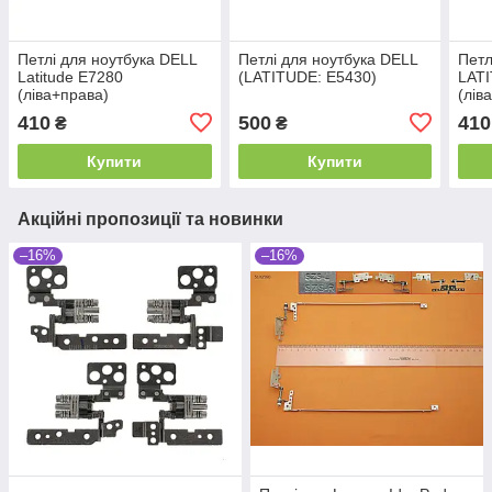
Петлі для ноутбука DELL
Петлі для ноутбука DELL
Петл
Latitude E7280
(LATITUDE: E5430)
LATI
(ліва+права)
(лів
410
500
410
₴
₴
Купити
Купити
Акційні пропозиції та новинки
–16%
–16%