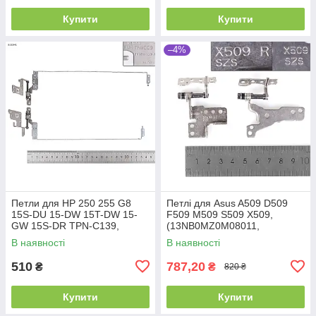
Купити
Купити
–4%
Петли для HP 250 255 G8
Петлі для Asus A509 D509
15S-DU 15-DW 15T-DW 15-
F509 M509 S509 X509,
GW 15S-DR TPN-C139,
(13NB0MZ0M08011,
(пара, левая+правая,
13NB0MZ0M07011, пара,
В наявності
В наявності
L52009-001, AM2H8000310,
ліва+права)
AM2H8000410)
510
787,20
₴
₴
820 ₴
Купити
Купити