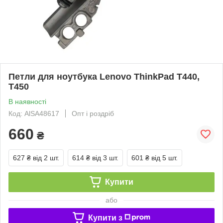
Петли для ноутбука Lenovo ThinkPad T440,
T450
В наявності
Код: AlSA48617
Опт і роздріб
660
₴
627 ₴
від 2 шт.
614 ₴
від 3 шт.
601 ₴
від 5 шт.
Купити
або
Купити з