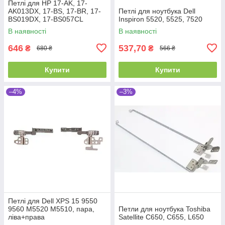
Петлі для HP 17-AK, 17-
AK013DX, 17-BS, 17-BR, 17-
Петлі для ноутбука Dell
BS019DX, 17-BS057CL
Inspiron 5520, 5525, 7520
(926527-001) (Ліва + права)
В наявності
В наявності
646
537,70
₴
₴
680 ₴
566 ₴
Купити
Купити
–4%
–3%
Петлі для Dell XPS 15 9550
9560 M5520 M5510, пара,
Петли для ноутбука Toshiba
ліва+права
Satellite C650, C655, L650