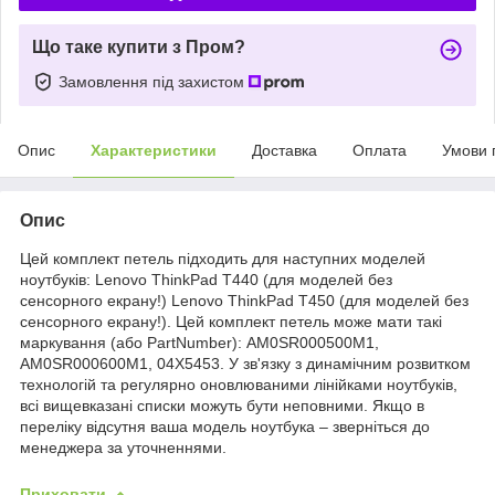
Що таке купити з Пром?
Замовлення під захистом
Опис
Характеристики
Доставка
Оплата
Умови 
Опис
Цей комплект петель підходить для наступних моделей
ноутбуків: Lenovo ThinkPad T440 (для моделей без
сенсорного екрану!) Lenovo ThinkPad T450 (для моделей без
сенсорного екрану!). Цей комплект петель може мати такі
маркування (або PartNumber): AM0SR000500M1,
AM0SR000600M1, 04X5453. У зв'язку з динамічним розвитком
технологій та регулярно оновлюваними лінійками ноутбуків,
всі вищевказані списки можуть бути неповними. Якщо в
переліку відсутня ваша модель ноутбука – зверніться до
менеджера за уточненнями.
Приховати