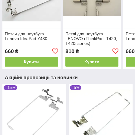
Петли для ноутбука
Петлі для ноутбука
Петл
Lenovo IdeaPad Y430
LENOVO (ThinkPad: T420,
Leno
T420i series)
660
810
660
₴
₴
Купити
Купити
Акційні пропозиції та новинки
–15%
–5%