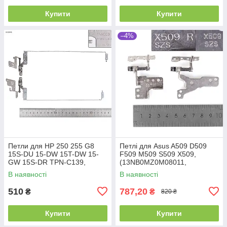
Купити
Купити
–4%
Петли для HP 250 255 G8
Петлі для Asus A509 D509
15S-DU 15-DW 15T-DW 15-
F509 M509 S509 X509,
GW 15S-DR TPN-C139,
(13NB0MZ0M08011,
(пара, левая+правая,
13NB0MZ0M07011, пара,
В наявності
В наявності
L52009-001, AM2H8000310,
ліва+права)
AM2H8000410)
510
787,20
₴
₴
820 ₴
Купити
Купити