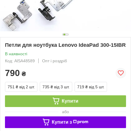
Петли для ноутбука Lenovo IdeaPad 300-15IBR
В наявності
Код: AlSA48589
Опт і роздріб
790
₴
751 ₴
від 2 шт.
735 ₴
від 3 шт.
719 ₴
від 5 шт.
Купити
або
Купити з