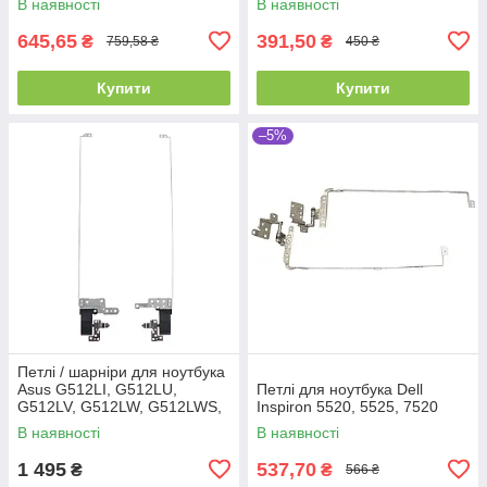
В наявності
В наявності
645,65
391,50
₴
₴
759,58 ₴
450 ₴
Купити
Купити
–5%
Петлі / шарніри для ноутбука
Asus G512LI, G512LU,
Петлі для ноутбука Dell
G512LV, G512LW, G512LWS,
Inspiron 5520, 5525, 7520
G531GD, G531GT, G531GU,
В наявності
В наявності
G531GV, G531GW. Оригінал
від
1 495
537,70
₴
₴
566 ₴