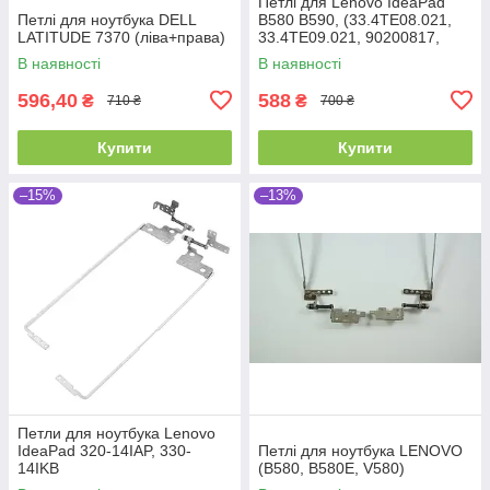
Петлі для Lenovo IdeaPad
Петлі для ноутбука DELL
B580 B590, (33.4TE08.021,
LATITUDE 7370 (ліва+права)
33.4TE09.021, 90200817,
пара, ліва+права)
В наявності
В наявності
596,40
588
₴
₴
710 ₴
700 ₴
Купити
Купити
–15%
–13%
Петли для ноутбука Lenovo
IdeaPad 320-14IAP, 330-
Петлі для ноутбука LENOVO
14IKB
(B580, B580E, V580)