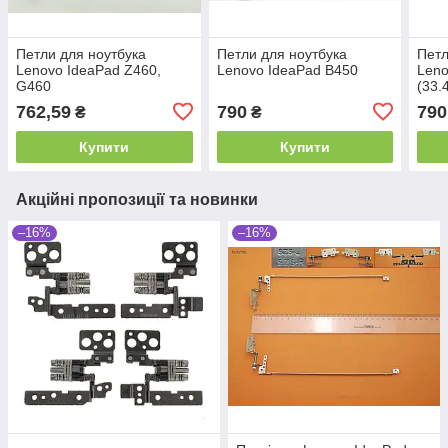
Петли для ноутбука
Петли для ноутбука
Петл
Lenovo IdeaPad Z460,
Lenovo IdeaPad B450
Leno
G460
(33.
33.4
762,59
790
790
₴
₴
Купити
Купити
Акційні пропозиції та новинки
–16%
–16%