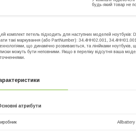
будь-який товар не п
ей комплект петель підходить для наступних моделей ноутбуків: D
ати такі маркування (або PartNumber): 34.4HH02.001, 34.4HH01.001
ехнологіями, що динамічно розвиваються, та лінійками ноутбуків, 
писки можуть бути неповними. Якщо в переліку відсутня ваша моде
точненнями.
арактеристики
Основні атрибути
иробник
Allbattery