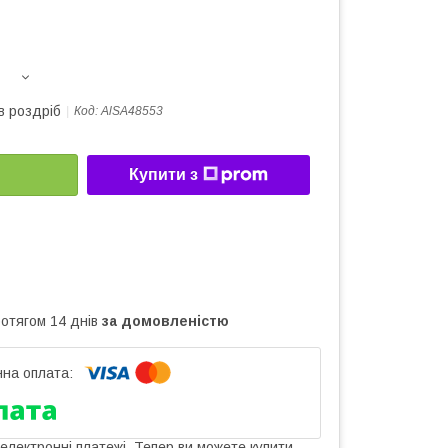
в роздріб
Код:
AlSA48553
Купити з
ротягом 14 днів
за домовленістю
 електронні платежі. Тепер ви можете купити