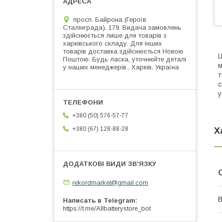
просп. Байрона (Героїв
Сталінграда), 179. Видача замовлень
здійснюється лише для товарів з
харківського складу. Для інших
товарів доставка здійснюється Новою
Ц
Поштою. Будь ласка, уточнюйте деталі
м
у наших менеджерів., Харків, Україна
т
с
у
+380 (50) 576-57-77
+380 (67) 128-88-28
Х
rekordmarket@gmail.com
В
Написать в Telegram
https://t.me/Allbatterystore_bot