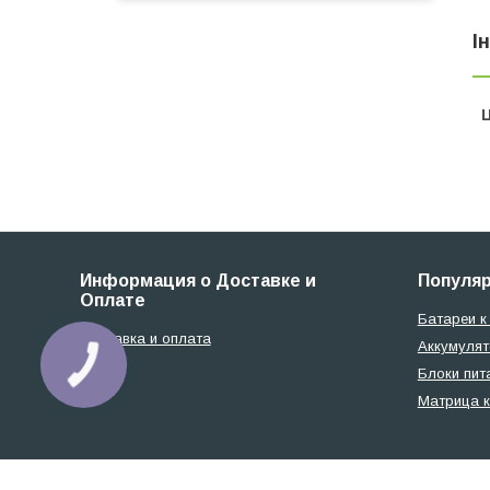
І
Ц
Информация о Доставке и
Популя
Оплате
Батареи к
Доставка и оплата
Аккумулят
КНОПКА
Блоки пит
ЗВ'ЯЗКУ
Матрица к