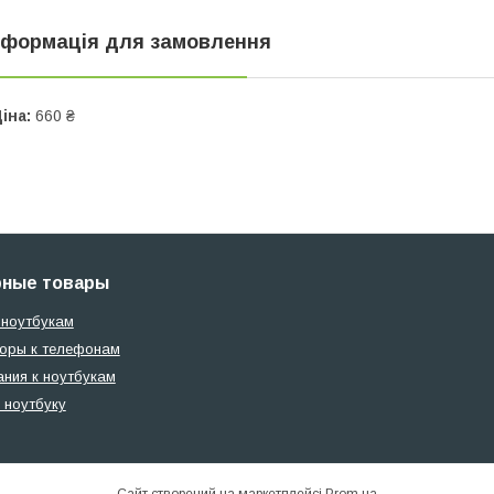
нформація для замовлення
іна:
660 ₴
рные товары
 ноутбукам
оры к телефонам
ания к ноутбукам
 ноутбуку
Сайт створений на маркетплейсі
Prom.ua