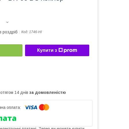
в роздріб
Код:
1746-HI
Купити з
ротягом 14 днів
за домовленістю
 електронні платежі. Тепер ви можете купити