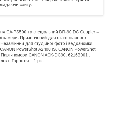
окидаючи сайту.
ня CA-PS500 та спеціальний DR-90 DC Coupler –
шої камери. Призначений для стаціонарного
Незамінний для студійної фото і ведозйомки.
 CANON PowerShot A2400 IS, CANON PowerShot
ь Парт-номери CANON ACK-DC90: 6216B001 ,
т. Гарантія – 1 рік.