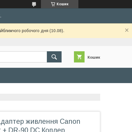
Кошик
.
айближчого робочого дня (10.08).
Кошик
даптер живлення Canon
t + DR-90 DC Коплер