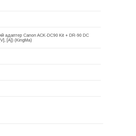
й адаптер Canon ACK-DC90 Kit + DR-90 DC
V], [A]) (KingMa)