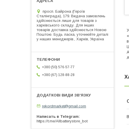
просп. Байрона (Героїв
Сталінграда), 179. Видача замовлень
здійснюється лише для товарів з
харківського складу. Для інших
товарів доставка здійснюється Новою
У
Поштою. Будь ласка, уточнюйте деталі
«
у наших менеджерів., Харків, Україна
в
Ц
A
A
+380 (50) 576-57-77
+380 (67) 128-88-28
Х
rekordmarket@gmail.com
В
Написать в Telegram
https://t.me/Allbatterystore_bot