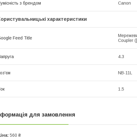
умісність з брендом
Canon
Користувальницькі характеристики
Мережеви
oogle Feed Title
Coupler ([
апруга
4.3
оз'єм
NB-11L
ок
1.5
нформація для замовлення
іна:
560 ₴