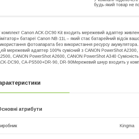
будь-який товар не п
 комплект Canon ACK-DC90 Kit входить мережевий адаптер живлен
імітатор» батареї Canon NB-11L – який стає батарейний відсік ва
икористання фотоапарата без використання ресурсу акумулятора. 
ей мережевий адаптер 100% сумісний з CANON PowerShot A2300,
2500, CANON PowerShot A2600, CANON PowerShot A340 Сумісніст
CK-DC90, CA-PS500+DR-90, DR-90Мережевий шнур входить у комплек
арактеристики
Основні атрибути
иробник
Kingma