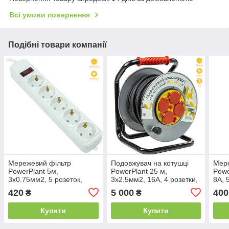
Всі умови повернення
Подібні товари компанії
Мережевий фільтр
Подовжувач на котушці
Мере
PowerPlant 5м,
PowerPlant 25 м,
Powe
3x0.75мм2, 5 розеток,
3x2.5мм2, 16A, 4 розетки,
8А, 
євростандарт, 100% мідь
100% мідь (JY-20022/25)
євро
420
5 000
400
₴
₴
(JY-1056/5B)
Купити
Купити