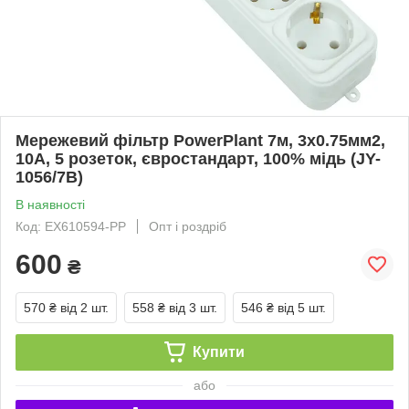
Мережевий фільтр PowerPlant 7м, 3x0.75мм2,
10A, 5 розеток, євростандарт, 100% мідь (JY-
1056/7B)
В наявності
Код: EX610594-PP
Опт і роздріб
600
₴
570 ₴
від 2 шт.
558 ₴
від 3 шт.
546 ₴
від 5 шт.
Купити
або