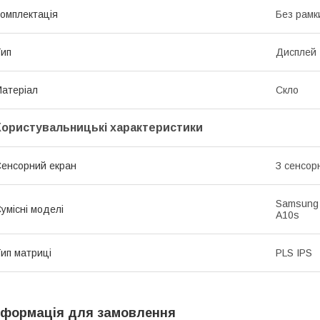
омплектація
Без рамк
ип
Дисплей
атеріал
Скло
Користувальницькі характеристики
енсорний екран
З сенсор
Samsung 
умісні моделі
A10s
ип матриці
PLS IPS
нформація для замовлення