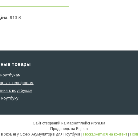
іна:
913 ₴
рные товары
 ноутбукам
оры к телефонам
ания к ноутбукам
 ноутбуку
Сайт створений на маркетплейсі
Prom.ua
Продавець на Bigl.ua
Allbattery Номер Один в Україні у Сфері Акумуляторів для Ноутбуків |
Поскаржитися на контент
|
Полі