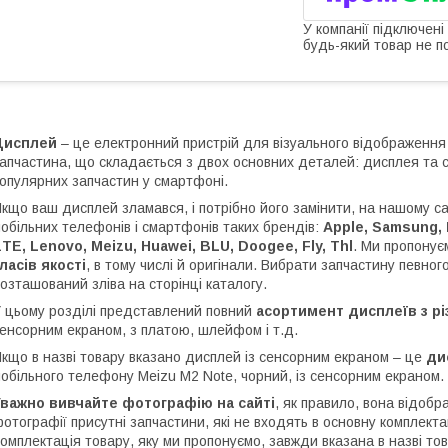
У компанії підключені
будь-який товар не п
Дисплей
– це електронний пристрій для візуального відображення
апчастина, що складається з двох основних деталей: дисплея та 
опулярних запчастин у смартфоні.
кщо ваш дисплей зламався, і потрібно його замінити, на нашому с
обільних телефонів і смартфонів таких брендів:
Apple, Samsung, L
TE, Lenovo, Meizu, Huawei, BLU, Doogee, Fly, Thl
. Ми пропону
ласів якості
, в тому числі й оригінали. Вибрати запчастину певног
озташований зліва на сторінці каталогу.
 цьому розділі представлений повний
асортимент дисплеїв з р
енсорним екраном, з платою, шлейфом і т.д.
кщо в назві товару вказано дисплей із сенсорним екраном – це
ди
обільного телефону Meizu M2 Note, чорний, із сенсорним екраном.
Уважно вивчайте фотографію на сайті
, як правило, вона відоб
отографії присутні запчастини, які не входять в основну комплектац
омплектація товару, яку ми пропонуємо, завжди вказана в назві т