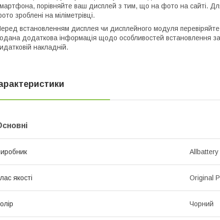
мартфона, порівняйте ваш дисплей з тим, що на фото на сайті. Для
ото зроблені на міліметрівці.
еред встановленням дисплея чи дисплейного модуля перевіряйте 
одана додаткова інформація щодо особливостей встановлення за
идатковій накладній.
арактеристики
Основні
иробник
Allbattery
лас якості
Original 
олір
Чорний