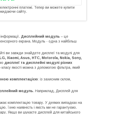
 електронні платежі. Тепер ви можете купити
окидаючи сайту.
 інформації.
Дисплейний модуль
– це
сенсорного екрана. Модуль - одна з найбільш
айті ви завжди знайдете дисплеї та модулі для
G, Xiaomi, Asus, HTC, Motorola, Nokia, Sony,
ємо
дисплеї та дисплейні модулі різних
о класу якості можна з допомогою фільтра, який
ізною комплектацією
: із захисним склом,
сплейний модуль
. Наприклад, Дисплей для
ражає комплектацію товару. У деяких випадках на
ію. Їхню наявність і якість ми не гарантуємо.
овару. Якщо ви шукаєте дисплей для китайського