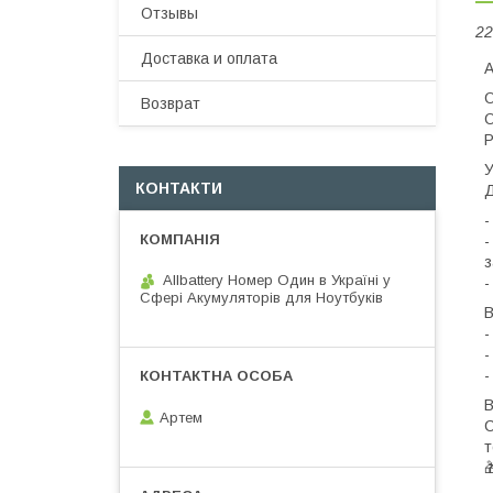
Отзывы
22
Доставка и оплата
А
О
Возврат
О
P
У
КОНТАКТИ
Д
-
-
з
Allbattery Номер Один в Україні у
-
Сфері Акумуляторів для Ноутбуків
В
-
-
-
В
Артем
С
т
