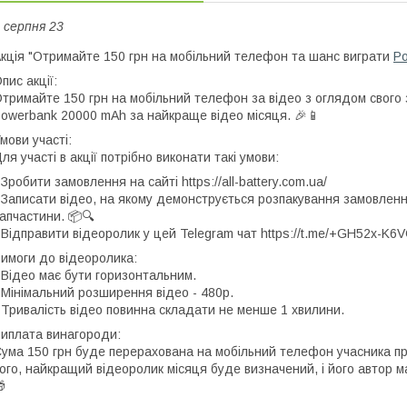
 серпня 23
кція "Отримайте 150 грн на мобільний телефон та шанс виграти
P
пис акції:
тримайте 150 грн на мобільний телефон за відео з оглядом свого з
owerbank 20000 mAh за найкраще відео місяця. 🎉📱
мови участі:
ля участі в акції потрібно виконати такі умови:
 Зробити замовлення на сайті https://all-battery.com.ua/
 Записати відео, на якому демонструється розпакування замовленн
апчастини. 📦🔍
 Відправити відеоролик у цей Telegram чат https://t.me/+GH52x-K
имоги до відеоролика:
 Відео має бути горизонтальним.
 Мінімальний розширення відео - 480p.
 Тривалість відео повинна складати не менше 1 хвилини.
иплата винагороди:
ума 150 грн буде перерахована на мобільний телефон учасника про
ого, найкращий відеоролик місяця буде визначений, і його автор 
