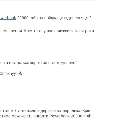
owerbank
20000 mAh за найкраще відео місяця!"
амовлення. Крім того, у вас є можливість виграти
я та надається короткий огляд купленої
6VCnmxnyy 📤
тягом 7 днів після відправки відеоролика. Крім
матиме можливість виграти Powerbank 20000 mAh.