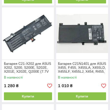
Батарея C21-X202 для ASUS
Батарея C21N1401 для ASUS
X202, S200, S200E, S202E,
X455, F455, X455LA, X455LD,
X201E, X202E, Q200E (7.7V
X455LF, X455LJ, X454, R455,
4000mAh 30Wh)
Y483, W419, K455l (7.6V
В наявності
В наявності
37Wh)
1 280
1 010
₴
₴
Купити
Купити