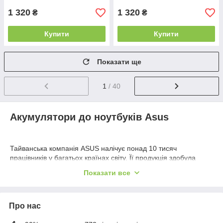
1 320
1 320
₴
₴
Купити
Купити
Показати ще
1
/ 40
Акумулятори до ноутбуків Asus
Тайванська компанія ASUS налічує понад 10 тисяч
працівників у багатьох країнах світу. Її продукція здобула
широку популярність завдяки впровадженню інноваційних
Показати все
технологій і найвищій якості. Цей бренд уже багато років
випускає комп'ютерні комплектуючі, мобільні телефони,
мережеве обладнання та аксесуари.
Про нас
В останні роки широке застосування отримали ноутбуки й