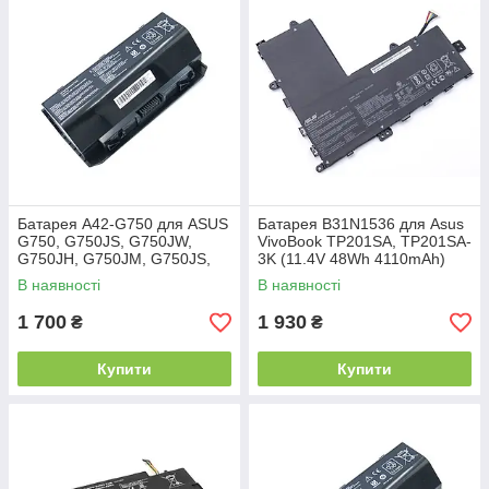
Батарея A42-G750 для ASUS
Батарея B31N1536 для Asus
G750, G750JS, G750JW,
VivoBook TP201SA, TP201SA-
G750JH, G750JM, G750JS,
3K (11.4V 48Wh 4110mAh)
G750JZ (15V 5200mAh 78Wh)
В наявності
В наявності
1 700
1 930
₴
₴
Купити
Купити