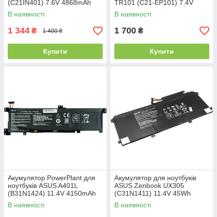
(C21IN401) 7.6V 4868mAh
TR101 (C21-EP101) 7.4V
3300mAh (original)
В наявності
В наявності
1 344
1 700
₴
₴
1 400 ₴
Купити
Купити
Акумулятор PowerPlant для
Акумулятор для ноутбуків
ноутбуків ASUS A401L
ASUS Zenbook UX305
(B31N1424) 11.4V 4150mAh
(C31N1411) 11.4V 45Wh
(original)
В наявності
В наявності