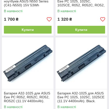
ноутбуків ASUS N550 Series
Eee PC 1025, 1025C,
(C41-N550) 15V 53Wh
1025CE, R052, R052C, RO52,
RO52C (11.1V 4400mAh
В наявності
В наявності
49Wh). Black
1 700
1 320
₴
₴
Купити
Купити
Батарея A32-1025 для ASUS
Батарея A32-1025 для ASUS
Eee PC R052, R052C, RO52,
Eee PC 1025, 1025C, 1025CE
RO52C (11.1V 4400mAh).
(11.1V 4400mAh). Black.
Black
В наявності
В наявності