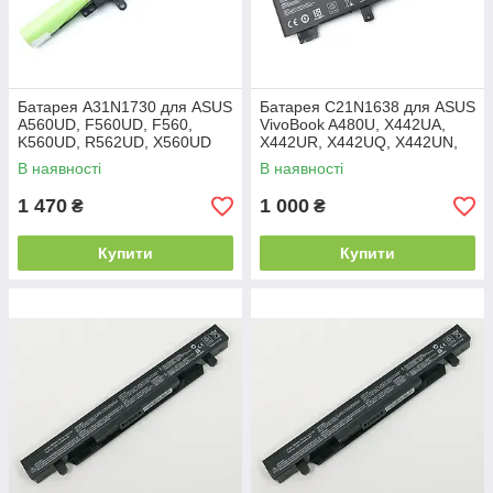
Батарея A31N1730 для ASUS
Батарея C21N1638 для ASUS
A560UD, F560UD, F560,
VivoBook A480U, X442UA,
K560UD, R562UD, X560UD
X442UR, X442UQ, X442UN,
(10.8V 36Wh 3350mAh)
F442U, F442UR (7.7V
В наявності
В наявності
ORIGINAL
4400mAh 34Wh)
1 470
1 000
₴
₴
Купити
Купити