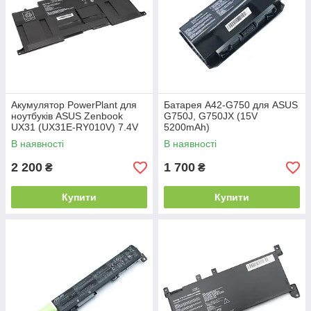
Акумулятор PowerPlant для
Батарея A42-G750 для ASUS
ноутбуків ASUS Zenbook
G750J, G750JX (15V
UX31 (UX31E-RY010V) 7.4V
5200mAh)
6840mAh
В наявності
В наявності
2 200
1 700
₴
₴
Купити
Купити