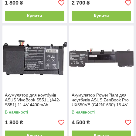
1 800
2 700
₴
₴
Купити
Купити
Акумулятор для ноутбуків
Акумулятор PowerPlant для
ASUS VivoBook S551L (A42-
ноутбуків ASUS ZenBook Pro
S551) 11.4V 4400mAh
UX550VE (C42N1630) 15.4V
(original)
73Wh
В наявності
В наявності
1 800
4 500
₴
₴
Купити
Купити