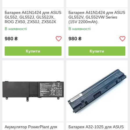
Батарея A41N1424 для ASUS
Батарея A41N1424 для ASUS
GL552, GL552J, GL552JX,
GL552V, GL552VW Series
ROG ZX50, ZX50J, ZX50JX
(15V 2200mAh).
(15V 2200mAh 33Wh)
В наявності
В наявності
980
980
₴
₴
Купити
Купити
Акумулятор PowerPlant для
Батарея A32-1025 для ASUS