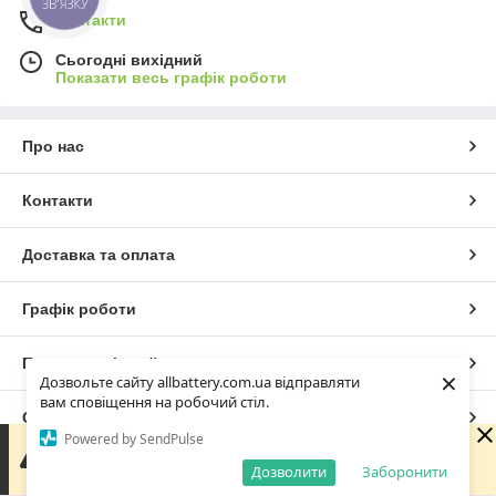
ЗВ'ЯЗКУ
Контакти
Сьогодні вихідний
Показати весь графік роботи
Про нас
Контакти
Доставка та оплата
Графік роботи
Повна версія сайту
×
Дозвольте сайту allbattery.com.ua відправляти
вам сповіщення на робочий стіл.
Сайт створено на маркетплейсі
Prom.ua
Powered by SendPulse
Зараз у компанії неробочий час. Замовлення та
повідомлення будуть оброблені з 09:00 найближчого
Дозволити
Заборонити
Політика конфіденційності
робочого дня (завтра, 10.08).