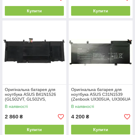
Купити
Купити
Оригінальна батарея для
Оригінальна батарея для
ноутбука ASUS B41N1526
ноутбука ASUS C31N1539
(GL502VT, GL502VS,
(Zenbook UX305UA, UX306UA
GL502VM, FX502VD,
series) 11.55V 4940mAh
В наявності
В наявності
FX502VD) 15.2V 4240mAh
57Wh Black
64Wh Black
2 860
4 200
₴
₴
Купити
Купити