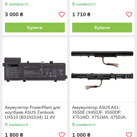
18V 4.0Ah Li-ion (PX-BAT4)
В наявності
В наявності
3 000
1 710
₴
₴
Купити
Купити
Акумулятор PowerPlant для
Аккумулятор ASUS A41-
ноутбуків ASUS Zenbook
X550E (X450JF, X550DP,
UX510 (B31N1534) 11.4V
X751MD, X751MA, X750JA,
4240mAh
X751LA) 14.4V 2200mAh
В наявності
В наявності
Black
1 800
1 000
₴
₴