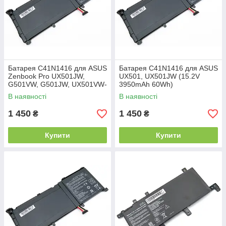
Батарея C41N1416 для ASUS
Батарея C41N1416 для ASUS
Zenbook Pro UX501JW,
UX501, UX501JW (15.2V
G501VW, G501JW, UX501VW-
3950mAh 60Wh)
DS71T, UX501L (15.2V
В наявності
В наявності
3950mAh 60Wh)
1 450
1 450
₴
₴
Купити
Купити