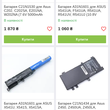
Батарея C21N1530 для Asus
Батарея A31N1601 для ASUS
C202, C202SA, E201NA,
X541UA, F541UA, R541UA,
W202NA (7.6V 5000mAh
R541UV, R541UJ (10.8V
38Wh)
2600mAh).
В наявності
В наявності
1 870
1 060
₴
₴
Купити
Купити
Батарея A31N1601 для ASUS
Батарея C21N1434 для Asus
X541U, X541S, X541SA,
Z450, Z450UA, Z450LA,