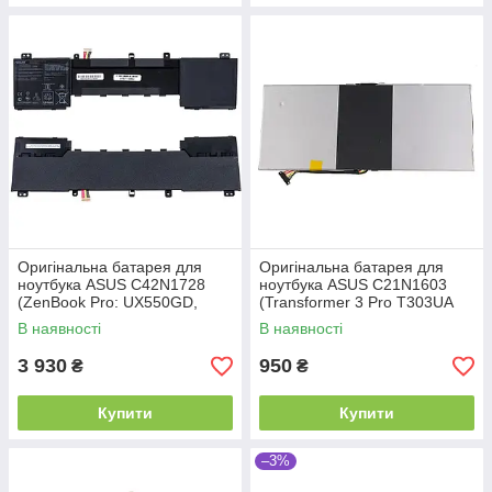
Оригінальна батарея для
Оригінальна батарея для
ноутбука ASUS C42N1728
ноутбука ASUS C21N1603
(ZenBook Pro: UX550GD,
(Transformer 3 Pro T303UA
UX580GE, UX534FT) 15.4V
series) 7.7V 5000mAh 39Wh
В наявності
В наявності
4614mAh 71Wh Black
Silver
3 930
950
₴
₴
Купити
Купити
–3%