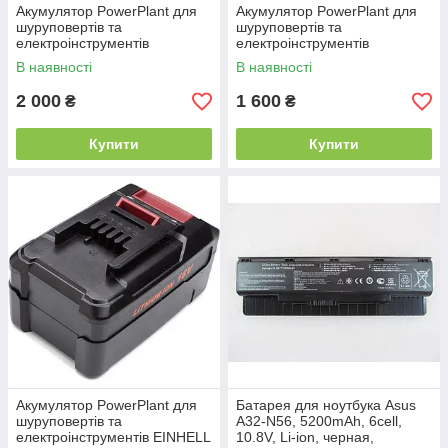
Акумулятор PowerPlant для
Акумулятор PowerPlant для
шуруповертів та
шуруповертів та
електроінструментів
електроінструментів
STANLEY 18V 2.5Ah Li-ion
PANASONIC 18V 4.0Ah Li-ion
В наявності
В наявності
(FMC687L)
(EY9L51B)
2 000
1 600
₴
₴
Купити
Купити
Акумулятор PowerPlant для
Батарея для ноутбука Asus
шуруповертів та
A32-N56, 5200mAh, 6cell,
електроінструментів EINHELL
10.8V, Li-ion, черная,