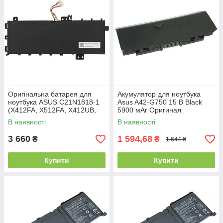
Оригінальна батарея для
Акумулятор для ноутбука
ноутбука ASUS C21N1818-1
Asus A42-G750 15 В Black
(X412FA, X512FA, X412UB,
5900 мАг Оригинал
X512FJ, X512FL) 7.7V 4850
В наявності
В наявності
mAh 37Wh Black
3 660
1 594,68
₴
₴
1 644 ₴
Купити
Купити