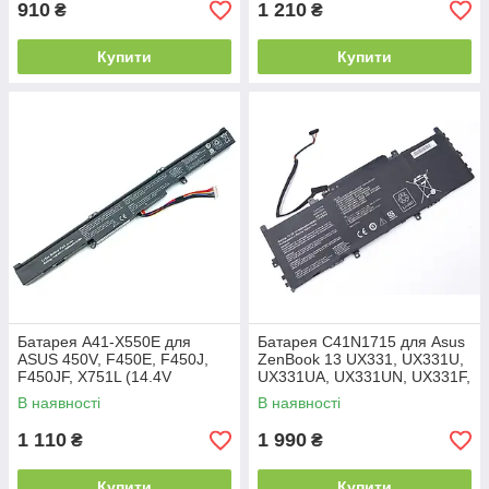
910
1 210
₴
₴
Купити
Купити
Батарея A41-X550E для
Батарея C41N1715 для Asus
ASUS 450V, F450E, F450J,
ZenBook 13 UX331, UX331U,
F450JF, X751L (14.4V
UX331UA, UX331UN, UX331F,
2600mAh).
UX331FN, U3100U, U3100UN,
В наявності
В наявності
U3100F (15.3V 3000mAh
1 110
1 990
₴
₴
Купити
Купити