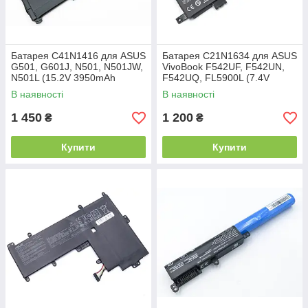
Батарея C41N1416 для ASUS
Батарея C21N1634 для ASUS
G501, G601J, N501, N501JW,
VivoBook F542UF, F542UN,
N501L (15.2V 3950mAh
F542UQ, FL5900L (7.4V
60Wh)
4700mAh)
В наявності
В наявності
1 450
1 200
₴
₴
Купити
Купити