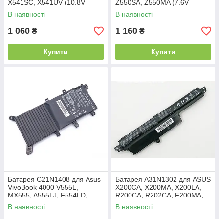
X541SC, X541UV (10.8V
Z550SA, Z550MA (7.6V
2600mAh).
4000mAh 30Wh)
В наявності
В наявності
1 060
1 160
₴
₴
Купити
Купити
Батарея C21N1408 для Asus
Батарея A31N1302 для ASUS
VivoBook 4000 V555L,
X200CA, X200MA, X200LA,
MX555, A555LJ, F554LD,
R200CA, R202CA, F200MA,
V555LB (7.6V 4100mAh
F200CA (11.25V 2600mAh
В наявності
В наявності
31Wh)
29Wh)