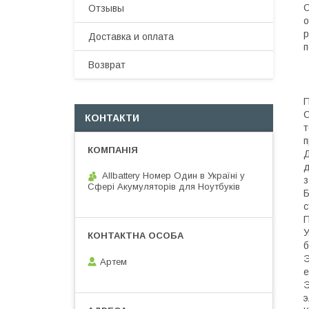
О
Отзывы
о
р
Доставка и оплата
п
Возврат
П
С
КОНТАКТИ
т
п
Д
д
Allbattery Номер Один в Україні у
з
Сфері Акумуляторів для Ноутбуків
Б
с
П
У
б
Э
Артем
е
Э
э