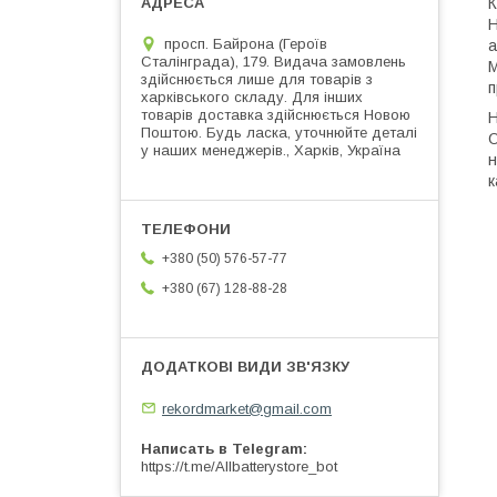
К
Н
просп. Байрона (Героїв
а
Сталінграда), 179. Видача замовлень
М
здійснюється лише для товарів з
п
харківського складу. Для інших
товарів доставка здійснюється Новою
Н
Поштою. Будь ласка, уточнюйте деталі
О
у наших менеджерів., Харків, Україна
н
к
+380 (50) 576-57-77
+380 (67) 128-88-28
rekordmarket@gmail.com
Написать в Telegram
https://t.me/Allbatterystore_bot