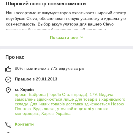
Широкий спектр совместимости
Наш ассортимент аккумуляторов охватывает широкий спектр
ноутбуков Clevo, обеспечивая легкую установку и идеальную
совместимость. Выбор аккумулятора для вашего Clevo
никогда не был проще благодаря нашей помощи и
разнообразию продуктов.
Показати все
Высокое качество и надежность
Изготовленные с использованием передовых литий-ионных
Про нас
технологий, наши аккумуляторы для Clevo обеспечивают
длительную работу и стабильную производительность. Вы
90% позитивних з 772 відгуків за рік
получаете надежный источник энергии, который поможет
вашему ноутбуку оставаться активным на протяжении всего
Працює з 29.01.2013
дня.
Безопасность использования
м. Харків
просп. Байрона (Героїв Сталінграда), 179. Видача
Каждый аккумулятор оснащен защитными механизмами,
замовлень здійснюється лише для товарів з харківського
обеспечивающими защиту от перезарядки, перегрева и
складу. Для інших товарів доставка здійснюється Новою
короткого замыкания. Вы можете быть уверены в
Поштою. Будь ласка, уточнюйте деталі у наших
менеджерів., Харків, Україна
безопасности использования наших аккумуляторов, которые
проходят строгие тесты на соответствие стандартам качества
Контакти
и безопасности.