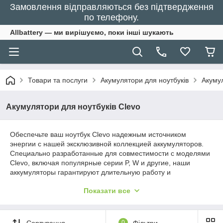
Замовлення відправляються без підтвердження
по телефону.
Allbattery — ми вирішуємо, поки інші шукають
Товари та послуги
Акумулятори для ноутбуків
Акумул
Акумулятори для ноутбуків Clevo
Обеспечьте ваш ноутбук Clevo надежным источником
энергии с нашей эксклюзивной коллекцией аккумуляторов.
Специально разработанные для совместимости с моделями
Clevo, включая популярные серии P, W и другие, наши
аккумуляторы гарантируют длительную работу и
оптимальную производительность, позволяя вам оставаться
Показати все
на связи и продуктивными без ненужных перерывов на
подзарядку.
Сортування
0
Фільтри