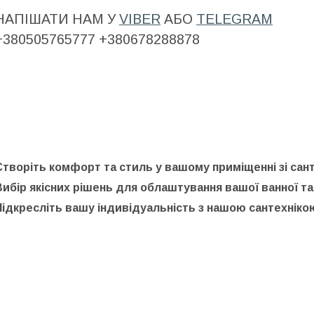
НАПІШАТИ НАМ У
VIBER
АБО
TELEGRAM
​
+380505765777 +380678288878
Створіть комфорт та стиль у вашому приміщенні зі сант
Вибір якісних рішень для облаштування вашої ванної та
Підкресліть вашу індивідуальність з нашою сантехніко