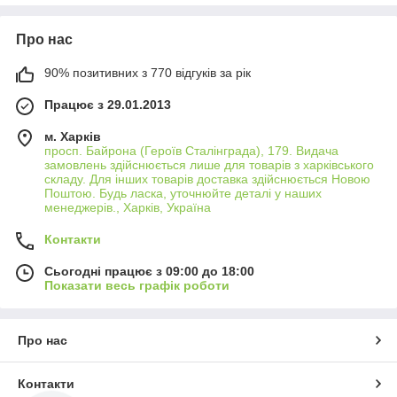
запускати та зупиняти запис, контролювати фокус, змінювати
налаштування експозиції та виконувати інші дії без
Про нас
необхідності торкатися камери, що мінімізує ризик розмиття
зображення.
90% позитивних з 770 відгуків за рік
Зручність у використанні
Працює з 29.01.2013
Пульти дистанційного керування дуже зручні в використанні,
що дозволяє фотографам та відеооператорам зберігати
м. Харків
необхідну дистанцію від камери або уникати небажаної участі
просп. Байрона (Героїв Сталінграда), 179. Видача
в кадрі.
замовлень здійснюється лише для товарів з харківського
складу. Для інших товарів доставка здійснюється Новою
Мобільність та ефективність
Поштою. Будь ласка, уточнюйте деталі у наших
менеджерів., Харків, Україна
Легкі та компактні, наші пульти легко поміщаються в кишеню
або фотосумку, забезпечуючи високу мобільність та
Контакти
готовність до використання в будь-який момент, значно
підвищуючи ефективність зйомочного процесу.
Сьогодні працює з 09:00 до 18:00
Показати весь графік роботи
Пульт дистанційного керування є незамінним аксесуаром для
будь-якого фотографа або відеооператора, що прагне
Про нас
максимізувати контроль над зйомкою та розширити творчі
можливості. Виберіть ідеальний пульт для вашої камери в
Allbattery сьогодні та відкрийте нові горизонти у своїй
Контакти
творчості.