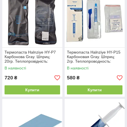
Термопаста Halnziye HY-P7
Термопаста Halnziye HY-P15
Карбонова Gray. Шприц:
Карбоновая Gray. Шприц:
20гр. Теплопровідність:
2гр. Теплопроводность:
7.35Вт/м*К
15.2Вт/м*К
В наявності
В наявності
720
580
₴
₴
Купити
Купити