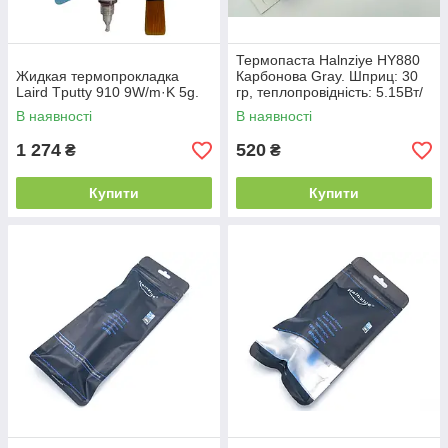
Термопаста Halnziye HY880
Жидкая термопрокладка
Карбонова Gray. Шприц: 30
Laird Tputty 910 9W/m·K 5g.
гр, теплопровідність: 5.15Вт/
м * К, тепловий опір: 0.004с/
В наявності
В наявності
Вт. Робоча
1 274
520
₴
₴
Купити
Купити