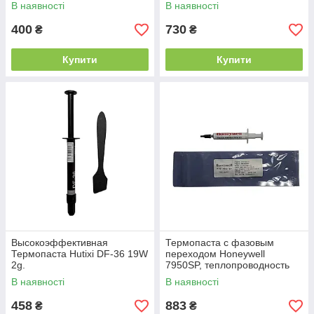
теплопровідність: 7.15Вт/м*К,
В наявності
В наявності
тепловий опір: 0.0014c/Вт.
400
730
₴
₴
Купити
Купити
Высокоэффективная
Термопаста с фазовым
Термопаста Hutixi DF-36 19W
переходом Honeywell
2g.
7950SP, теплопроводность
8.5 Вт/м·К, 2 г
В наявності
В наявності
458
883
₴
₴