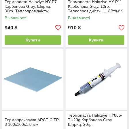
Термопаста Halnziye HY-P7
Термопаста Halnziye HY-P11
Карбонова Gray. Шприц:
Карбонова Gray. 10гр.
30гр. Теплопровідність:
Теплопровідність: 11.8Вт/м*К
7.35Вт/м*К
В наявності
В наявності
940
910
₴
₴
Купити
Купити
Термопаста Halnziye HY885-
Термопрокладка ARCTIC TP-
TU20g Карбонова Gray.
3 100x100x1.0 мм
Шприц: 20гр,