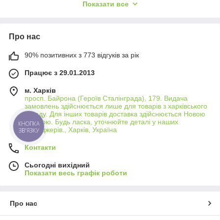
Показати все
Allbattery пропонує термопасти різних типів, включаючи
металічні, керамічні та силіконові, що дозволяє вибрати
оптимальний варіант залежно від ваших потреб та типу
Про нас
обладнання.
Легкість Використання
90% позитивних з 773 відгуків за рік
Термопасти легко наносяться та не вимагають спеціальних
Працює з 29.01.2013
навичок або інструментів для застосування, роблячи процес
оновлення системи охолодження простим та доступним.
м. Харків
просп. Байрона (Героїв Сталінграда), 179. Видача
Довговічність
замовлень здійснюється лише для товарів з харківського
Якісні термопасти забезпечують довготривале
складу. Для інших товарів доставка здійснюється Новою
тепловідведення, не висихаючи та не втрачаючи своїх
Поштою. Будь ласка, уточнюйте деталі у наших
КНОПКА
менеджерів., Харків, Україна
властивостей протягом тривалого часу, що знижує
ЗВ'ЯЗКУ
необхідність в частих замінах.
Контакти
Захист Від Перегріву
Сьогодні вихідний
Регулярне оновлення термопасти є ключовим аспектом
Показати весь графік роботи
підтримки оптимальної температури працездатності вашого
ПК, забезпечуючи захист від перегріву та потенційних
пошкоджень.
Про нас