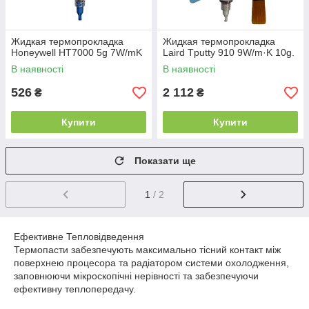
Жидкая термопрокладка
Жидкая термопрокладка
Honeywell HT7000 5g 7W/mK
Laird Tputty 910 9W/m·K 10g.
В наявності
В наявності
526
2 112
₴
₴
Купити
Купити
Показати ще
1
/ 2
Ефективне Тепловідведення
Термопасти забезпечують максимально тісний контакт між
поверхнею процесора та радіатором системи охолодження,
заповнюючи мікроскопічні нерівності та забезпечуючи
ефективну теплопередачу.
Великий Вибір