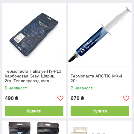
Термопаста Halnziye HY-P13
Карбоновая Gray. Шприц:
Термопаста ARCTIC MX-4,
2гр. Теплопроводность:
20г
13.4Вт/м*К
В наявності
В наявності
490
670
₴
₴
Купити
Купити