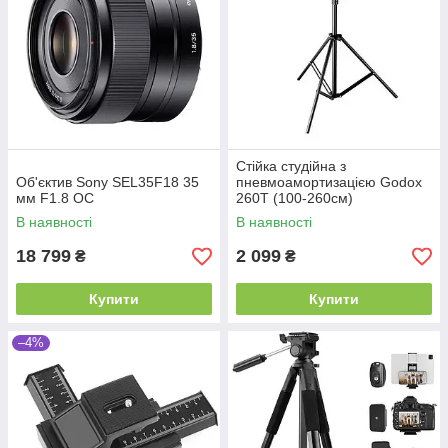
Cтійка студійна з
Об'єктив Sony SEL35F18 35
пневмоамортизацією Godox
мм F1.8 ОС
260T (100-260см)
В наявності
В наявності
18 799
2 099
₴
₴
Купити
Купити
–4%