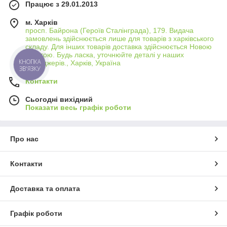
Працює з 29.01.2013
механізмами регулювання та швидкознімними
платформами, що робить процес встановлення та
м. Харків
налаштування обладнання швидким і легким, дозволяючи
просп. Байрона (Героїв Сталінграда), 179. Видача
вам зосередитися на творчому процесі.
замовлень здійснюється лише для товарів з харківського
складу. Для інших товарів доставка здійснюється Новою
Додаткові Функції
Поштою. Будь ласка, уточнюйте деталі у наших
менеджерів., Харків, Україна
Багато моделей мають додаткові функції, такі як вбудовані
рівні для точного позиціонування, гаки для додаткового
Контакти
вантажу для збільшення стабільності та гнучкі ніжки для
зйомки в складних умовах.
Сьогодні вихідний
Показати весь графік роботи
Про нас
Контакти
Доставка та оплата
Графік роботи