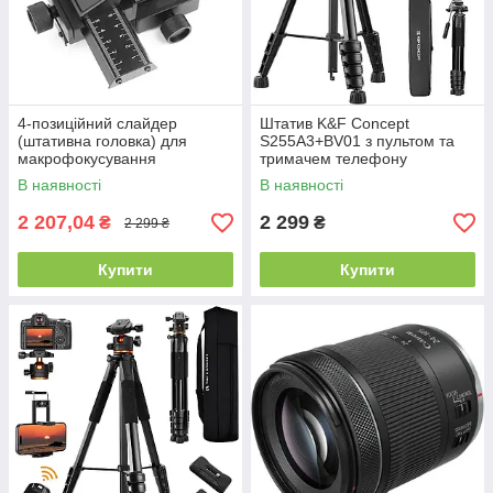
4-позиційний слайдер
Штатив K&F Concept
(штативна головка) для
S255A3+BV01 з пультом та
макрофокусування
тримачем телефону
(KF09.126)
В наявності
В наявності
2 207,04
2 299
₴
₴
2 299 ₴
Купити
Купити