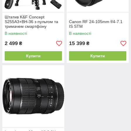
Штатив K&F Concept
S255A3+BH-36 з пультом та
Canon RF 24-105mm f/4-7.1
тримачем смартфону
IS STM
(KF09.157)
В наявності
В наявності
2 499
15 399
₴
₴
Купити
Купити