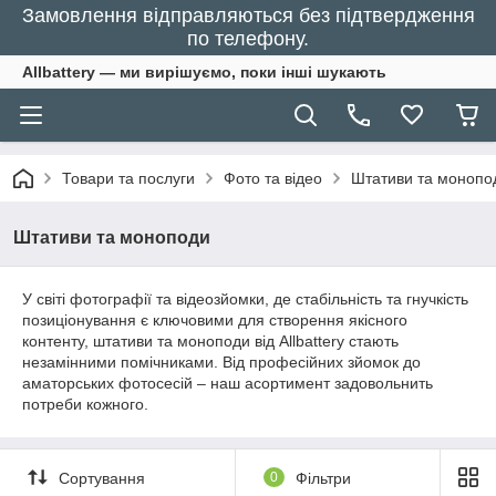
Замовлення відправляються без підтвердження
по телефону.
Allbattery — ми вирішуємо, поки інші шукають
Товари та послуги
Фото та відео
Штативи та монопо
Штативи та моноподи
У світі фотографії та відеозйомки, де стабільність та гнучкість
позиціонування є ключовими для створення якісного
контенту, штативи та моноподи від Allbattery стають
незамінними помічниками. Від професійних зйомок до
аматорських фотосесій – наш асортимент задовольнить
потреби кожного.
Сортування
0
Фільтри