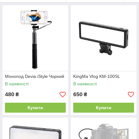
Монопод Devia iStyle Чорний
KingMa Vlog KM-100SL
В наявності
В наявності
480
650
₴
₴
Купити
Купити