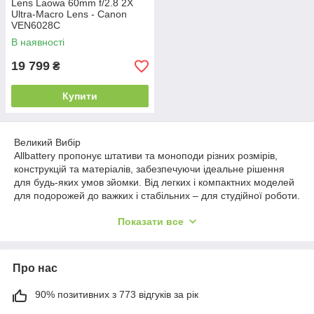
Lens Laowa 60mm f/2.8 2X
Ultra-Macro Lens - Canon
VEN6028C
В наявності
19 799
₴
Купити
Великий Вибір
Allbattery пропонує штативи та моноподи різних розмірів,
конструкцій та матеріалів, забезпечуючи ідеальне рішення
для будь-яких умов зйомки. Від легких і компактних моделей
для подорожей до важких і стабільних – для студійної роботи.
Стабільність та Гнучкість
Показати все
Завдяки високій стабільності та гнучкості налаштувань, наші
штативи та моноподи дозволяють легко адаптуватися до
будь-яких умов зйомки, забезпечуючи рівну та нерухому
Про нас
підтримку для вашої камери або смартфона.
Легкість Використання
90% позитивних з 773 відгуків за рік
Кожна модель оснащена інтуїтивно зрозумілими