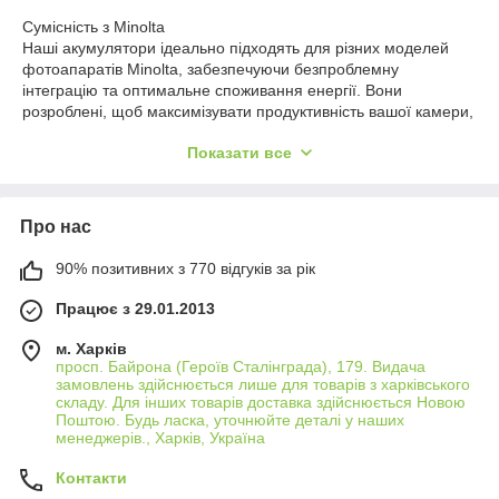
Сумісність з Minolta
Наші акумулятори ідеально підходять для різних моделей
фотоапаратів Minolta, забезпечуючи безпроблемну
інтеграцію та оптимальне споживання енергії. Вони
розроблені, щоб максимізувати продуктивність вашої камери,
від класичних моделей до сучасних DSLR.
Показати все
Довготривала робота
Забудьте про потребу в частих підзарядках під час зйомок.
Наші акумулятори для Minolta пропонують вам збільшену
Про нас
автономність, що дозволяє зафіксувати більше неповторних
моментів на одному заряді.
90% позитивних з 770 відгуків за рік
Висока якість та безпека
Працює з 29.01.2013
Виготовлені з використанням якісних компонентів, наші
акумулятори забезпечують не тільки тривале використання,
м. Харків
але й максимальну безпеку для вашого обладнання Minolta,
просп. Байрона (Героїв Сталінграда), 179. Видача
захищаючи його від перегріву та короткого замикання.
замовлень здійснюється лише для товарів з харківського
складу. Для інших товарів доставка здійснюється Новою
Різноманітність для кожного фотографа
Поштою. Будь ласка, уточнюйте деталі у наших
менеджерів., Харків, Україна
Ми пропонуємо акумулятори різної ємності, щоб
задовольнити потреби як професійних фотографів, так і
Контакти
аматорів. Виберіть оптимальний акумулятор для вашої