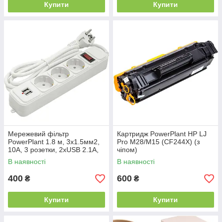
Купити
Купити
Мережевий фільтр
Картридж PowerPlant HP LJ
PowerPlant 1.8 м, 3x1.5мм2,
Pro M28/M15 (CF244X) (з
10А, 3 розетки, 2xUSB 2.1A,
чiпом)
євро (JY-1054U/1.8)
В наявності
В наявності
400
600
₴
₴
Купити
Купити