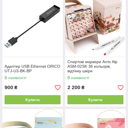
Спиртові маркери Arrtx Alp
Адаптер USB Ethernet ORICO
ASM-02SK 36 кольорів,
UTJ-U3-BK-BP
відтінку шкіри
В наявності
В наявності
900
2 200
₴
₴
Купити
Купити