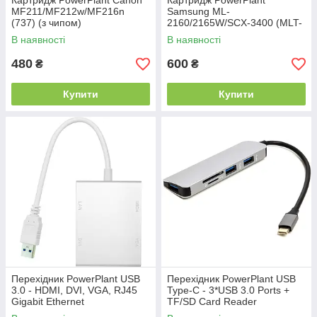
Картридж PowerPlant Canon
Картридж PowerPlant
MF211/MF212w/MF216n
Samsung ML-
(737) (з чипом)
2160/2165W/SCX-3400 (MLT-
D101S) (з чипом)
В наявності
В наявності
480
600
₴
₴
Купити
Купити
Перехідник PowerPlant USB
Перехідник PowerPlant USB
3.0 - HDMI, DVI, VGA, RJ45
Type-C - 3*USB 3.0 Ports +
Gigabit Ethernet
TF/SD Card Reader