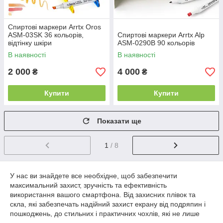
Спиртові маркери Arrtx Oros
ASM-03SK 36 кольорів,
Спиртові маркери Arrtx Alp
відтінку шкіри
ASM-0290B 90 кольорів
В наявності
В наявності
2 000
4 000
₴
₴
Купити
Купити
Показати ще
1
/ 8
У нас ви знайдете все необхідне, щоб забезпечити
максимальний захист, зручність та ефективність
використання вашого смартфона. Від захисних плівок та
скла, які забезпечать надійний захист екрану від подряпин і
пошкоджень, до стильних і практичних чохлів, які не лише
захищають ваш пристрій, але й додають йому