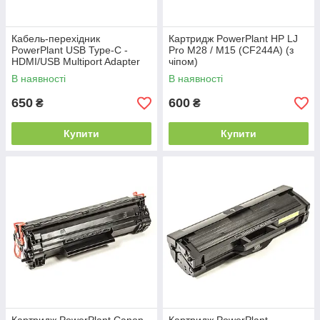
Кабель-перехідник
Картридж PowerPlant HP LJ
PowerPlant USB Type-C -
Pro M28 / M15 (CF244A) (з
HDMI/USB Multiport Adapter
чіпом)
для MacBook 12, 0.15м
В наявності
В наявності
650
600
₴
₴
Купити
Купити