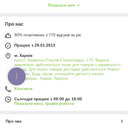
Показати все
індивідуальності.
Портативні Зарядні Пристрої
Наші портативні зарядні пристрої забезпечать вашому
Про нас
телефону додатковий час роботи, коли поруч немає доступу
до електромережі. Вони компактні, легкі та зручні у
90% позитивних з 770 відгуків за рік
використанні, що робить їх ідеальним рішенням для
подорожей.
Працює з 29.01.2013
Аудіо Аксесуари
м. Харків
Розширте можливості вашого телефону з нашими аудіо
просп. Байрона (Героїв Сталінграда), 179. Видача
аксесуарами. Від бездротових навушників та гарнітур для
замовлень здійснюється лише для товарів з харківського
забезпечення чудового звуку без обмежень руху до
складу. Для інших товарів доставка здійснюється Новою
Поштою. Будь ласка, уточнюйте деталі у наших
портативних колонок, що дозволяють насолоджуватися
КНОПКА
менеджерів., Харків, Україна
ЗВ'ЯЗКУ
улюбленою музикою де завгодно.
Кабелі та Адаптери
Контакти
В асортименті також представлені кабелі та адаптери
Сьогодні працює з 09:00 до 18:00
різноманітних типів для забезпечення сумісності та
Показати весь графік роботи
ефективної зарядки вашого пристрою.
Про нас