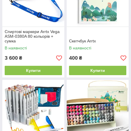
Спиртові маркери Arrtx Vega
ASM-0380A 80 кольорів +
сумка
Скетчбук Arrtx
В наявності
В наявності
3 600
400
₴
₴
Купити
Купити