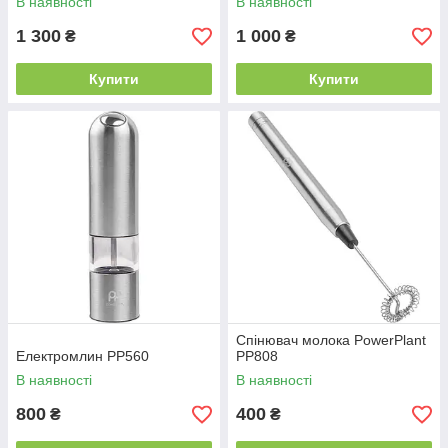
В наявності
В наявності
1 300
1 000
₴
₴
Купити
Купити
Спінювач молока PowerPlant
Електромлин PP560
PP808
В наявності
В наявності
800
400
₴
₴