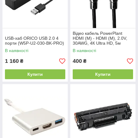
Відео кабель PowerPlant
USB-хаб ORICO USB 2.0 4
HDMI (M) - HDMI (M), 2.0V,
порти (W5P-U2-030-BK-PRO)
30AWG, 4К Ultra HD, 5м
В наявності
В наявності
1 160
400
₴
₴
Купити
Купити