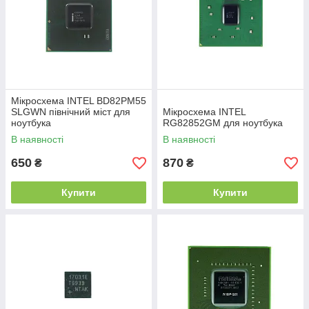
Мікросхема INTEL BD82PM55
SLGWN північний міст для
Мікросхема INTEL
ноутбука
RG82852GM для ноутбука
В наявності
В наявності
650
870
₴
₴
Купити
Купити