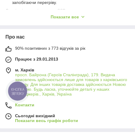
запобігаючи перегріву.
Зовнішні жорсткі диски та SSD
Показати все
Розширюють обсяг пам'яті для зберігання великих
файлів, резервного копіювання даних та перенесення
інформації між пристроями.
Про нас
Миші та клавіатури
Підвищують продуктивність роботи, пропонуючи
90% позитивних з 773 відгуків за рік
більш комфортне та ефективне управління порівняно з
вбудованими трекпадами та клавіатурами.
Працює з 29.01.2013
USB-хаби та док-станції
м. Харків
Розширюють кількість доступних портів для
просп. Байрона (Героїв Сталінграда), 179. Видача
замовлень здійснюється лише для товарів з харківського
підключення додаткових пристроїв та аксесуарів.
складу. Для інших товарів доставка здійснюється Новою
Веб-камери
Поштою. Будь ласка, уточнюйте деталі у наших
КНОПКА
ЗВ'ЯЗКУ
менеджерів., Харків, Україна
Забезпечують високу якість зображення для
відеоконференцій, онлайн-зустрічей та стрімінгу.
Контакти
Гарнітури та навушники
Сьогодні вихідний
Покращують аудіо досвід під час ігор, перегляду
Показати весь графік роботи
фільмів та відеодзвінків.
Захисні чохли та сумки