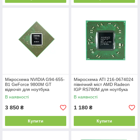
Мікросхема NVIDIA G94-655-
Мікросхема ATI 216-0674024
B1 GeForce 9800M GT
північний міст AMD Radeon
відеочіп для ноутбука
IGP RS780M для ноутбука
В наявності
В наявності
3 850
1 180
₴
₴
Купити
Купити