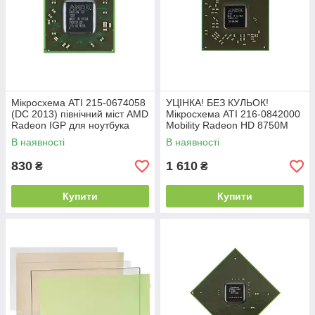
Мікросхема ATI 215-0674058
УЦІНКА! БЕЗ КУЛЬОК!
(DC 2013) північний міст AMD
Мікросхема ATI 216-0842000
Radeon IGP для ноутбука
Mobility Radeon HD 8750M
(New in Bulk)
відеочіп для ноутбука
В наявності
В наявності
830
1 610
₴
₴
Купити
Купити