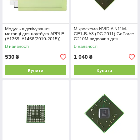
Модуль підсвічування
Мікросхема NVIDIA N11M-
матриці для ноутбука APPLE
GE1-B-A3 (DC 2011) GeForce
(A1369, A1466(2010-2015))
G210M видеочип для
ноутбука
В наявності
В наявності
530
1 040
₴
₴
Купити
Купити