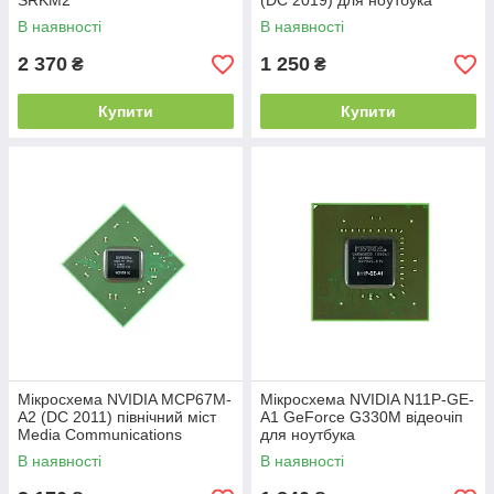
SRKM2
(DC 2019) для ноутбука
В наявності
В наявності
2 370
1 250
₴
₴
Купити
Купити
Мікросхема NVIDIA MCP67M-
Мікросхема NVIDIA N11P-GE-
A2 (DC 2011) північний міст
A1 GeForce G330M відеочіп
Media Communications
для ноутбука
Processor для ноутбука
В наявності
В наявності